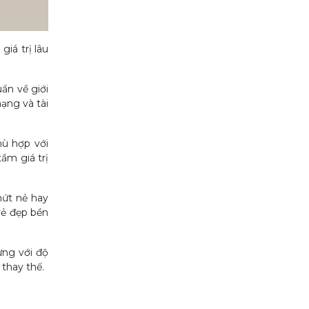
iá trị lâu
ẩn về giới
ạng và tài
hù hợp với
ầm giá trị
nứt nẻ hay
vẻ đẹp bền
ưng với độ
 thay thế.