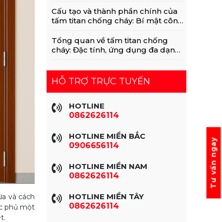
Với MGO, Rockwool
Cấu tạo và thành phần chính của
tấm titan chống cháy: Bí mật công
nghệ vật liệu xanh
Tổng quan về tấm titan chống
cháy: Đặc tính, ứng dụng đa dạng
trong xây dựng
HỖ TRỢ TRỰC TUYẾN
HOTLINE
0862626114
HOTLINE MIỀN BẮC
Tư vấn ngay
0906656114
HOTLINE MIỀN NAM
0862626114
HOTLINE MIỀN TÂY
ửa và cách
0862626114
ợc phủ một
t.