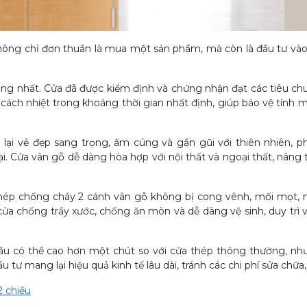
ông chỉ đơn thuần là mua một sản phẩm, mà còn là đầu tư vào g
ọng nhất. Cửa đã được kiểm định và chứng nhận đạt các tiêu chu
cách nhiệt trong khoảng thời gian nhất định, giúp bảo vệ tính m
lại vẻ đẹp sang trọng, ấm cúng và gần gũi với thiên nhiên, p
i. Cửa vân gỗ dễ dàng hòa hợp với nội thất và ngoại thất, nâng t
thép chống cháy 2 cánh vân gỗ không bị cong vênh, mối mọt, 
 cửa chống trầy xước, chống ăn mòn và dễ dàng vệ sinh, duy trì 
ầu có thể cao hơn một chút so với cửa thép thông thường, nh
 tư mang lại hiệu quả kinh tế lâu dài, tránh các chi phí sửa chữa,
2 chiều