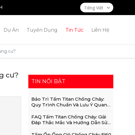
14
Tiếng Việt
Dự Án
Tuyển Dụng
Tin Tức
Liên Hệ
ung cư?
ng cư?
TIN NỔI BẬT
Bảo Trì Tấm Titan Chống Cháy:
Quy Trình Chuẩn Và Lưu Ý Quan
Trọng
FAQ Tấm Titan Chống Cháy: Giải
Đáp Thắc Mắc Và Hướng Dẫn Sử
Dụng Chi Tiết
Tấm Ốp Ống Gió Chống Cháy Ei60