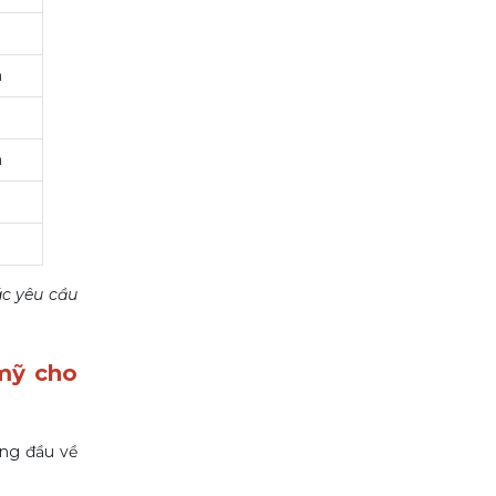
n
n
ác yêu cầu
mỹ cho
àng đầu về