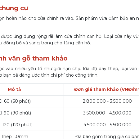
chung cư
ọn hoàn hảo cho cửa chính ra vào. Sản phẩm vừa đảm bảo an ni
được ứng dụng rộng rãi làm cửa chính căn hộ. Loại cửa này v
sự đồng bộ và sang trọng cho từng căn hộ.
ánh vân gỗ tham khảo
 vào nhiều yếu tố như giới hạn chịu lửa, độ dày thép, loại vân
p bạn dễ dàng ước tính chi phí cho công trình.
Mô tả
Đơn giá tham khảo (VNĐ/m²
EI 60 (60 phút)
2.800.000 - 3.500.000
EI 90 (90 phút)
3.500.000 - 4.500.000
I 120 (120 phút)
4.500.000 - 5.500.000
Thép 1.0mm
Đã bao gồm trong giá cơ bả