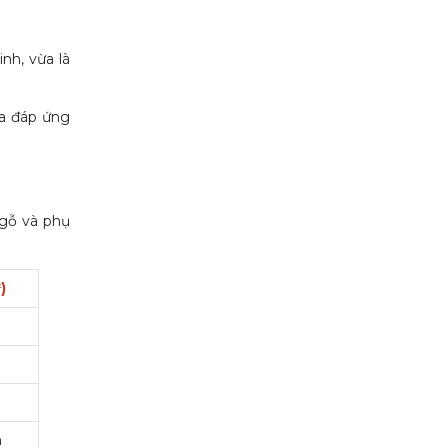
nh, vừa là
ừa đáp ứng
 gỗ và phụ
)
n