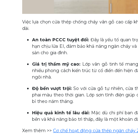
Việc lựa chọn cửa thép chống cháy vân gỗ cao cấp kh
dài.
An toàn PCCC tuyệt đối:
Đây là yếu tố quan tr
hạn chịu lửa EI, đảm bảo khả năng ngăn cháy và 
sản cho gia đình.
Giá trị thẩm mỹ cao:
Lớp vân gỗ tinh tế mang 
nhiều phong cách kiến trúc từ cổ điển đến hiện đạ
ngôi nhà.
Độ bền vượt trội:
So với cửa gỗ tự nhiên, cửa 
phai màu theo thời gian. Lớp sơn tĩnh điện giúp
bỉ theo năm tháng.
Hiệu quả kinh tế lâu dài:
Mặc dù chi phí ban đ
bền và khả năng bảo trì thấp, đây là một khoản đầu
Xem thêm >>
Cơ chế hoạt động cửa thép ngăn cháy 