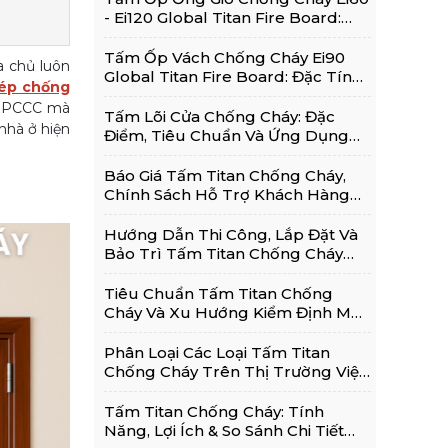
- Ei120 Global Titan Fire Board:
Thông Tin Chi Tiết
Tấm Ốp Vách Chống Cháy Ei90
a chủ luôn
Global Titan Fire Board: Đặc Tính,
ép chống
Ứng Dụng Phổ Biến
về PCCC mà
Tấm Lõi Cửa Chống Cháy: Đặc
nhà ở hiện
Điểm, Tiêu Chuẩn Và Ứng Dụng
Trong Cửa Chống Cháy
Báo Giá Tấm Titan Chống Cháy,
Chính Sách Hỗ Trợ Khách Hàng
Và Kinh Nghiệm Lựa Chọn Sử
Dụng Hiệu Quả
Hướng Dẫn Thi Công, Lắp Đặt Và
Bảo Trì Tấm Titan Chống Cháy
Đúng Kỹ Thuật
Tiêu Chuẩn Tấm Titan Chống
Cháy Và Xu Hướng Kiểm Định Mới
Nhất 2026
Phân Loại Các Loại Tấm Titan
Chống Cháy Trên Thị Trường Việt
Nam Hiện Nay
Tấm Titan Chống Cháy: Tính
Năng, Lợi Ích & So Sánh Chi Tiết