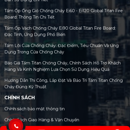
Tấm Ốp Ống Gió Chống Cháy Ei60 - Ei120 Global Titan Fire
Board: Thông Tin Chi Tiết
Tấm Ốp Vách Chống Cháy Ei90 Global Titan Fire Board:
Đặc Tính, Ứng Dụng Phổ Biến
Tấm Lõi Cửa Chống Cháy: Đặc Điểm, Tiêu Chuẩn Và Ứng
Dụng Trong Cửa Chống Cháy
Báo Giá Tấm Titan Chống Cháy, Chính Sách Hỗ Trợ Khách
Hàng Và Kinh Nghiệm Lựa Chọn Sử Dụng Hiệu Quả
Hướng Dẫn Thi Công, Lắp Đặt Và Bảo Trì Tấm Titan Chống
Cháy Đúng Kỹ Thuật
CHÍNH SÁCH
Tiêu Chuẩn Tấm Titan Chống Cháy Và Xu Hướng Kiểm
Định Mới Nhất 2026
Chính sách bảo mật thông tin
Phân Loại Các Loại Tấm Titan Chống Cháy Trên Thị
Chính Sách Giao Hàng & Vận Chuyển
Trường Việt Nam Hiện Nay