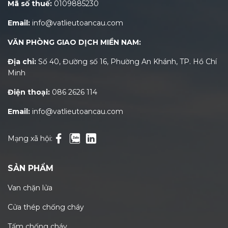
Mã số thuế:
0109885230
Email:
info@vatlieutoancau.com
VĂN PHÒNG GIAO DỊCH MIỀN NAM:
Địa chỉ:
Số 40, Đường số 16, Phường An Khánh, TP. Hồ Chí
Minh
Điện thoại:
086 2626 114
Email:
info@vatlieutoancau.com
Mạng xã hội:
SẢN PHẨM
Van chặn lửa
Cửa thép chống cháy
Tấm chống cháy