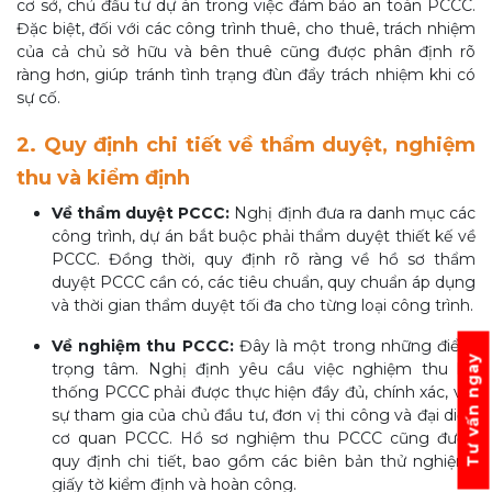
cơ sở, chủ đầu tư dự án trong việc đảm bảo an toàn PCCC.
Đặc biệt, đối với các công trình thuê, cho thuê, trách nhiệm
của cả chủ sở hữu và bên thuê cũng được phân định rõ
ràng hơn, giúp tránh tình trạng đùn đẩy trách nhiệm khi có
sự cố.
2. Quy định chi tiết về thẩm duyệt, nghiệm
thu và kiểm định
Về thẩm duyệt PCCC:
Nghị định đưa ra danh mục các
công trình, dự án bắt buộc phải thẩm duyệt thiết kế về
PCCC. Đồng thời, quy định rõ ràng về hồ sơ thẩm
duyệt PCCC cần có, các tiêu chuẩn, quy chuẩn áp dụng
và thời gian thẩm duyệt tối đa cho từng loại công trình.
Về nghiệm thu PCCC:
Đây là một trong những điểm
Tư vấn ngay
trọng tâm. Nghị định yêu cầu việc nghiệm thu hệ
thống PCCC phải được thực hiện đầy đủ, chính xác, với
sự tham gia của chủ đầu tư, đơn vị thi công và đại diện
cơ quan PCCC. Hồ sơ nghiệm thu PCCC cũng được
quy định chi tiết, bao gồm các biên bản thử nghiệm,
giấy tờ kiểm định và hoàn công.