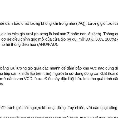
 để đảm bảo chất lượng không khí trong nhà (IAQ). Lượng gió tươi cầ
 của cửa gió tươi (thường là loại nan Z hoặc nan lá sách). Thông qua
g cơ sẽ điều chỉnh góc mở của cửa gió (ví dụ: mở 30%, 50%, 100%) đ
 cho hệ thống điều hòa (AHU/PAU).
n bằng lưu lượng gió giữa các nhánh để đảm bảo khu vực nào cũng đủ
ó tiếp cận khi đã lắp trên trần), người ta sử dụng động cơ KLB (loại đ
c mở cánh van VCD từ xa. Điều này đặc biệt hữu ích cho quá trình cân
ày.
để tránh gió thổi ngược khi quạt dừng. Tuy nhiên, với các quạt công s