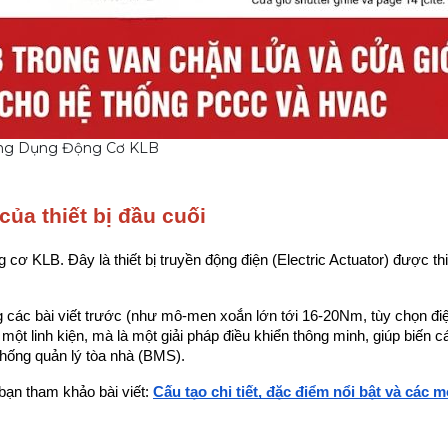
ng Dụng Động Cơ KLB
của thiết bị đầu cuối
cơ KLB. Đây là thiết bị truyền động điện (Electric Actuator) được thiế
g các bài viết trước (như mô-men xoắn lớn tới 16-20Nm, tùy chọn điệ
ột linh kiện, mà là một giải pháp điều khiển thông minh, giúp biến các 
thống quản lý tòa nhà (BMS).
bạn tham khảo bài viết: 
Cấu tạo chi tiết, đặc điểm nổi bật và các m