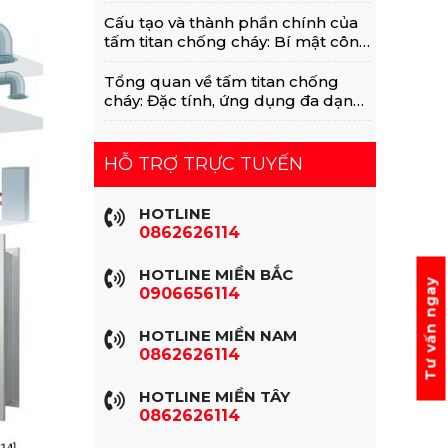
Với MGO, Rockwool
Cấu tạo và thành phần chính của
tấm titan chống cháy: Bí mật công
nghệ vật liệu xanh
Tổng quan về tấm titan chống
cháy: Đặc tính, ứng dụng đa dạng
trong xây dựng
HỖ TRỢ TRỰC TUYẾN
HOTLINE
0862626114
HOTLINE MIỀN BẮC
Tư vấn ngay
0906656114
HOTLINE MIỀN NAM
0862626114
HOTLINE MIỀN TÂY
0862626114