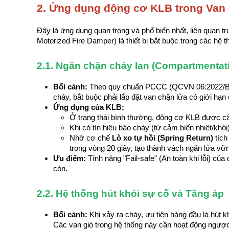
2. Ứng dụng động cơ KLB trong Van 
Đây là ứng dụng quan trọng và phổ biến nhất, liên quan t
Motorized Fire Damper) là thiết bị bắt buộc trong các hệ
2.1. Ngăn chặn cháy lan (Compartmentatio
Bối cảnh:
 Theo quy chuẩn PCCC (QCVN 06:2022/BXD)
cháy, bắt buộc phải lắp đặt van chặn lửa có giới hạn
Ứng dụng của KLB:
Ở trạng thái bình thường, động cơ KLB được cấp
Khi có tín hiệu báo cháy (từ cảm biến nhiệt/khói
Nhờ cơ chế 
Lò xo tự hồi (Spring Return)
 tíc
trong vòng 20 giây, tạo thành vách ngăn lửa vữ
Ưu điểm:
 Tính năng "Fail-safe" (An toàn khi lỗi) c
còn.
2.2. Hệ thống hút khói sự cố và Tăng áp
Bối cảnh:
 Khi xảy ra cháy, ưu tiên hàng đầu là hút k
Các van gió trong hệ thống này cần hoạt động ngược 