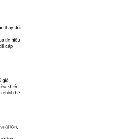
n thay đổi 
 tín hiệu 
ể cấp 
 gió.
iều khiển 
 chỉnh hệ 
uất lớn, 