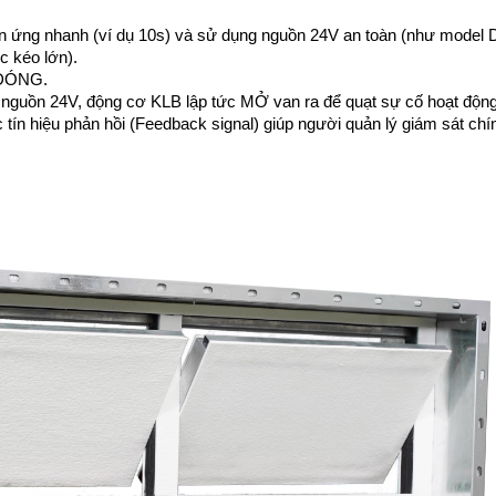
n ứng nhanh (ví dụ 10s) và sử dụng nguồn 24V an toàn (như model
c kéo lớn).
g ĐÓNG.
p nguồn 24V, động cơ KLB lập tức MỞ van ra để quạt sự cố hoạt động
ín hiệu phản hồi (Feedback signal) giúp người quản lý giám sát chín