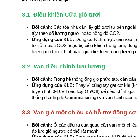
3.1. Điều khiển Cửa gió tươi
Bối cảnh:
 Các tòa nhà cần lấy gió tươi từ bên ngoài
tùy theo số lượng người hoặc nồng độ CO2.
Ứng dụng của KLB:
 Động cơ KLB được gắn vào trục
từ cảm biến CO2 hoặc bộ điều khiển trung tâm, độn
lượng gió tươi chính xác, giúp tiết kiệm năng lượng
3.2. Van điều chỉnh lưu lượng
Bối cảnh:
 Trong hệ thống ống gió phức tạp, cần câ
Ứng dụng của KLB:
 Thay vì dùng tay gạt cơ khí (kh
tuyến tính 0-10V hoặc loại On/Off) để điều chỉnh gó
thống (Testing & Commissioning) và vận hành sau n
3.3. Van gió một chiều có hỗ trợ động cơ
Bối cảnh:
 Ở các đầu ra của quạt, cần van một chiều 
áp lực gió ngược có thể rất mạnh.