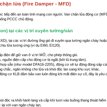
chặn lửa (Fire Damper - MFD)
rực tiếp đến an toàn tính mạng con người. Van chặn lửa động cơ (MFD
 thống PCCC chủ động.
n) tại các vị trí xuyên tường/sàn
, tại các vị trí đường ống gió đi xuyên qua tường ngăn cháy hoặc
 chịu lửa tương ứng (ví dụ EI60, EI120).
 điện để giữ van ở vị trí MỞ, cho phép thông gió.
), nguồn điện cấp cho động cơ bị ngắt (bởi tủ trung tâm).
h hợp sẵn (như model DFA16-220S), động cơ sẽ tự động đóng sập cánh
ng chắc, ngăn không cho lửa và khói độc lan sang khu vực khác.
ủa động cơ KLB đảm bảo van luôn đóng khi mất điện sự cố, đây là yêu 
hói độc ra khỏi hành lang và cấp khí tươi vào buồng thang thoát hiểm (
lại với van ngăn cháy lan.