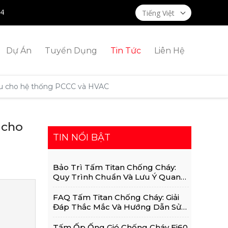
14
Tiếng Việt
Dự Án
Tuyển Dụng
Tin Tức
Liên Hệ
 ưu cho hệ thống PCCC và HVAC
 cho
TIN NỔI BẬT
Bảo Trì Tấm Titan Chống Cháy:
Quy Trình Chuẩn Và Lưu Ý Quan
Trọng
FAQ Tấm Titan Chống Cháy: Giải
Đáp Thắc Mắc Và Hướng Dẫn Sử
Dụng Chi Tiết
Tấm Ốp Ống Gió Chống Cháy Ei60