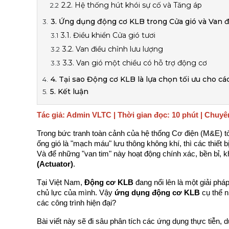
2.2. Hệ thống hút khói sự cố và Tăng áp
3. Ứng dụng động cơ KLB trong Cửa gió và Van 
3.1. Điều khiển Cửa gió tươi
3.2. Van điều chỉnh lưu lượng
3.3. Van gió một chiều có hỗ trợ động cơ
4. Tại sao Động cơ KLB là lựa chọn tối ưu cho c
5. Kết luận
Tác giả: Admin VLTC | Thời gian đọc: 10 phút | Chuy
Trong bức tranh toàn cảnh của hệ thống Cơ điện (M&E) tòa
ống gió là "mạch máu" lưu thông không khí, thì các thiết b
Và để những "van tim" này hoạt động chính xác, bền bỉ, k
(Actuator)
.
Tại Việt Nam, 
Động cơ KLB
 đang nổi lên là một giải phá
chủ lực của mình. Vậy 
ứng dụng động cơ KLB
 cụ thể 
các công trình hiện đại?
Bài viết này sẽ đi sâu phân tích các ứng dụng thực tiễn