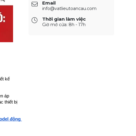
Email
info@vatlieutoancau.com
Thời gian làm việc
Giờ mở cửa: 8h - 17h
t kế 
n áp 
thiết bị 
odel động 