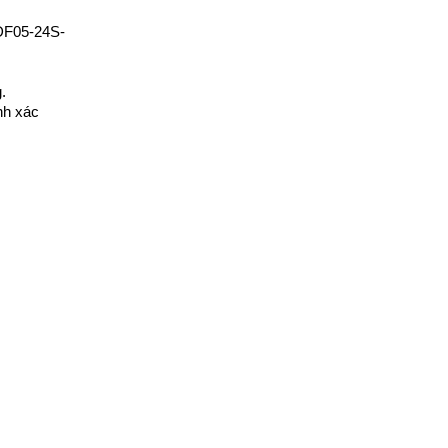
 DF05-24S-
.
h xác 