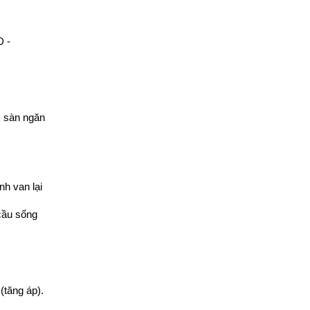
 - 
 sàn ngăn 
 van lại 
cầu sống 
tăng áp). 