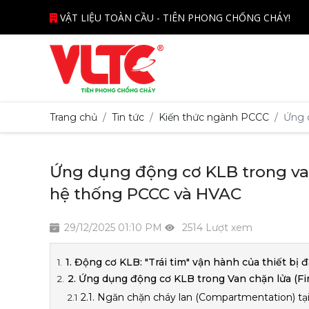
VẬT LIỆU TOÀN CẦU - TIÊN PHONG CHỐNG CHÁY!
Trang chủ
Tin tức
Kiến thức ngành PCCC
Ứng 
Ứng dụng động cơ KLB trong van 
hệ thống PCCC và HVAC
29/12/2025 01:10 PM
2514 Lượt xem
1. Động cơ KLB: "Trái tim" vận hành của thiết bị 
2. Ứng dụng động cơ KLB trong Van chặn lửa (F
2.1. Ngăn chặn cháy lan (Compartmentation) tại