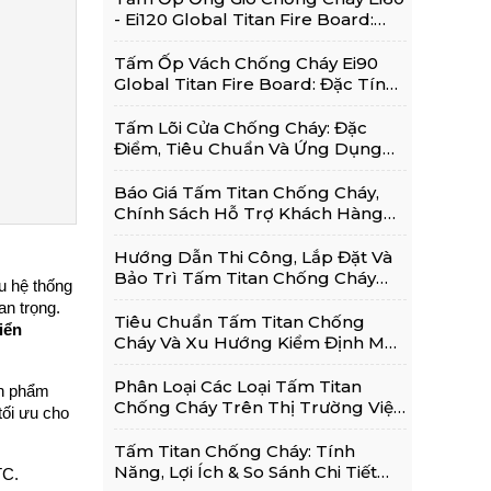
- Ei120 Global Titan Fire Board:
Thông Tin Chi Tiết
Tấm Ốp Vách Chống Cháy Ei90
Global Titan Fire Board: Đặc Tính,
Ứng Dụng Phổ Biến
Tấm Lõi Cửa Chống Cháy: Đặc
Điểm, Tiêu Chuẩn Và Ứng Dụng
Trong Cửa Chống Cháy
Báo Giá Tấm Titan Chống Cháy,
Chính Sách Hỗ Trợ Khách Hàng
Và Kinh Nghiệm Lựa Chọn Sử
Dụng Hiệu Quả
Hướng Dẫn Thi Công, Lắp Đặt Và
Bảo Trì Tấm Titan Chống Cháy
 hệ thống 
Đúng Kỹ Thuật
n trọng. 
Tiêu Chuẩn Tấm Titan Chống
ển 
Cháy Và Xu Hướng Kiểm Định Mới
Nhất 2026
Phân Loại Các Loại Tấm Titan
n phẩm 
Chống Cháy Trên Thị Trường Việt
ối ưu cho 
Nam Hiện Nay
Tấm Titan Chống Cháy: Tính
Năng, Lợi Ích & So Sánh Chi Tiết
TC.