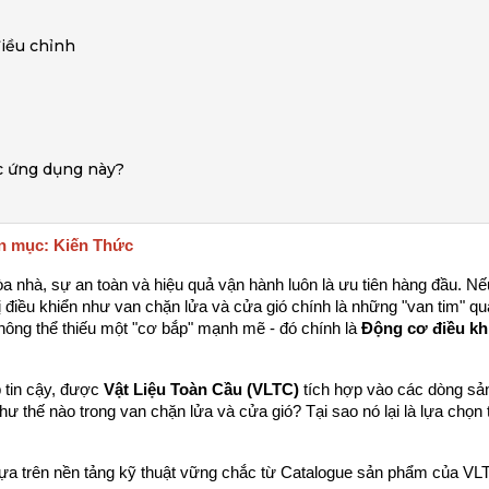
điều chỉnh
ác ứng dụng này?
ên mục: Kiến Thức
 nhà, sự an toàn và hiệu quả vận hành luôn là ưu tiên hàng đầu. Nếu
ị điều khiển như van chặn lửa và cửa gió chính là những "van tim" qua
hông thể thiếu một "cơ bắp" mạnh mẽ - đó chính là 
Động cơ điều khi
p tin cậy, được 
Vật Liệu Toàn Cầu (VLTC)
 tích hợp vào các dòng sả
như thế nào trong van chặn lửa và cửa gió? Tại sao nó lại là lựa chọn t
, dựa trên nền tảng kỹ thuật vững chắc từ Catalogue sản phẩm của VL