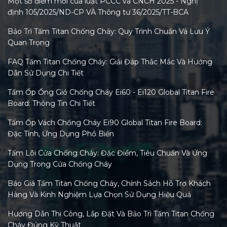
Một số điểm mới của luật PCCC và CNCH 2025 - Nghị
định 105/2025/ND-CP VÀ Thông tư 36/2025/TT-BCA
Bảo Trì Tấm Titan Chống Cháy: Quy Trình Chuẩn Và Lưu Ý
Quan Trọng
FAQ Tấm Titan Chống Cháy: Giải Đáp Thắc Mắc Và Hướng
Dẫn Sử Dụng Chi Tiết
Tấm Ốp Ống Gió Chống Cháy Ei60 - Ei120 Global Titan Fire
Board: Thông Tin Chi Tiết
Tấm Ốp Vách Chống Cháy Ei90 Global Titan Fire Board:
Đặc Tính, Ứng Dụng Phổ Biến
Tấm Lõi Cửa Chống Cháy: Đặc Điểm, Tiêu Chuẩn Và Ứng
Dụng Trong Cửa Chống Cháy
Báo Giá Tấm Titan Chống Cháy, Chính Sách Hỗ Trợ Khách
Hàng Và Kinh Nghiệm Lựa Chọn Sử Dụng Hiệu Quả
Hướng Dẫn Thi Công, Lắp Đặt Và Bảo Trì Tấm Titan Chống
Cháy Đúng Kỹ Thuật