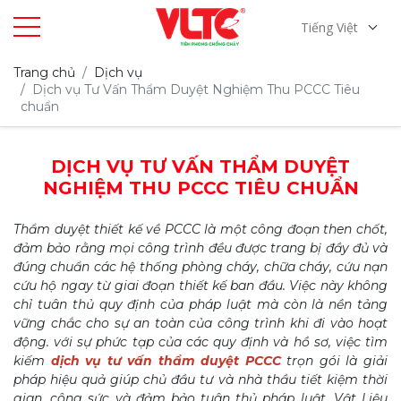
Tiếng Việt
Trang chủ
Dịch vụ
Dịch vụ Tư Vấn Thẩm Duyệt Nghiệm Thu PCCC Tiêu
chuẩn
DỊCH VỤ TƯ VẤN THẨM DUYỆT
NGHIỆM THU PCCC TIÊU CHUẨN
Thẩm duyệt thiết kế về PCCC là một công đoạn then chốt,
đảm bảo rằng mọi công trình đều được trang bị đầy đủ và
đúng chuẩn các hệ thống phòng cháy, chữa cháy, cứu nạn
cứu hộ ngay từ giai đoạn thiết kế ban đầu. Việc này không
chỉ tuân thủ quy định của pháp luật mà còn là nền tảng
vững chắc cho sự an toàn của công trình khi đi vào hoạt
động. với sự phức tạp của các quy định và hồ sơ, việc tìm
kiếm
dịch vụ tư vấn thẩm duyệt PCCC
trọn gói là giải
pháp hiệu quả giúp chủ đầu tư và nhà thầu tiết kiệm thời
gian, công sức và đảm bảo tuân thủ pháp luật. Vật Liệu