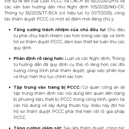
Với sự ra đời của Luật PCCC và CNCH số 55/2024/QH15 và
các văn bản hướng dẫn như Nghị định 105/2025/NĐ-CP,
Thông tư 36/2025/TT-BCA (có hiệu lực từ 01/7/2025), công
tác thẩm duyệt PCCC có một số điểm mới đáng chú ý:
Tăng cường trách nhiệm của chủ đầu tư:
Chủ đầu
tư phải chịu trách nhiệm cao hơn trong việc lập và trình
hồ sơ thẩm duyệt PCCC, đảm bảo thiết kế tuân thủ các
quy định.
Phân định rõ ràng hơn:
Luật và các Nghị định, Thông
tư hướng dẫn đã quy định cụ thể, rõ ràng hơn các đối
tượng công trình phải thẩm duyệt, giúp việc phân loại
và thực hiện thủ tục chính xác hơn.
Tập trung vào trang bị PCCC:
Cơ quan công an sẽ
tập trung thẩm định các nội dung liên quan đến trang
bị phương tiện, thiết bị PCCC trong công trình, giảm tải
các nội dung về xây dựng thuần túy. Điều này đòi hỏi
hồ sơ thẩm duyệt PCCC phải thể hiện rất rõ giải pháp
PCCC.
Tăng cường giám sát:
Sau khi thẩm duyệt, công tác