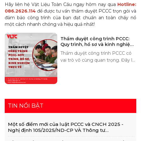
Hãy liên hệ Vật Liệu Toàn Cầu ngay hôm nay qua
Hotline:
086.2626.114
để được tư vấn thẩm duyệt PCCC trọn gói và
đảm bảo công trình của bạn đạt chuẩn an toàn cháy nổ
một cách nhanh chóng và hiệu quả nhất!
Thẩm duyệt công trình PCCC:
Quy trình, hồ sơ và kinh nghiệm
thực tế
Thẩm duyệt công trình PCCC có
vai trò vô cùng quan trọng. Đây là
bước khởi đầu nhằm đảm bảo an
toàn cháy nổ cũng như duy trì sự
vận hành ổn định, bền vững. Quy
trình này không chỉ giúp phát hiện
sớm các nguy cơ tiềm ẩn mà còn
tối ưu hóa chi phí đầu tư.
TIN NỔI BẬT
Một số điểm mới của luật PCCC và CNCH 2025 -
Nghị định 105/2025/ND-CP VÀ Thông tư
36/2025/TT-BCA