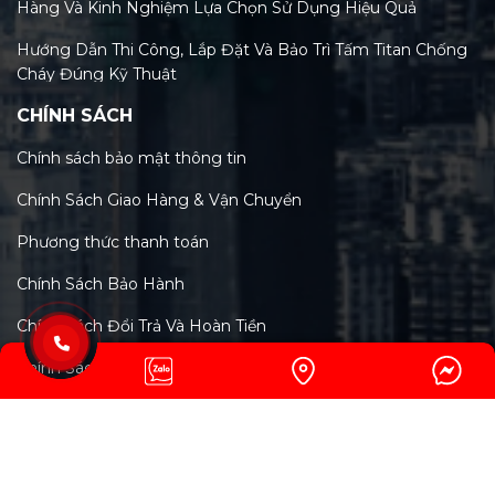
Hàng Và Kinh Nghiệm Lựa Chọn Sử Dụng Hiệu Quả
Hướng Dẫn Thi Công, Lắp Đặt Và Bảo Trì Tấm Titan Chống
Cháy Đúng Kỹ Thuật
CHÍNH SÁCH
Tiêu Chuẩn Tấm Titan Chống Cháy Và Xu Hướng Kiểm
Định Mới Nhất 2026
Chính sách bảo mật thông tin
Phân Loại Các Loại Tấm Titan Chống Cháy Trên Thị
Chính Sách Giao Hàng & Vận Chuyển
Trường Việt Nam Hiện Nay
Phương thức thanh toán
Tấm Titan Chống Cháy: Tính Năng, Lợi Ích & So Sánh Chi
Tiết Với MGO, Rockwool
Chính Sách Bảo Hành
Cấu tạo và thành phần chính của tấm titan chống cháy: Bí
Chính Sách Đổi Trả Và Hoàn Tiền
mật công nghệ vật liệu xanh
Chính Sách Giải Quyết Khiếu Nại
Tổng quan về tấm titan chống cháy: Đặc tính, ứng dụng
đa dạng trong xây dựng
Copyright © 2024 CÔNG TY CP CÔNG NGHỆ VẬT LIỆU
Phân loại quạt tường hút khói phòng cháy chữa cháy phổ
biến trên thị trường
TOÀN CẦU