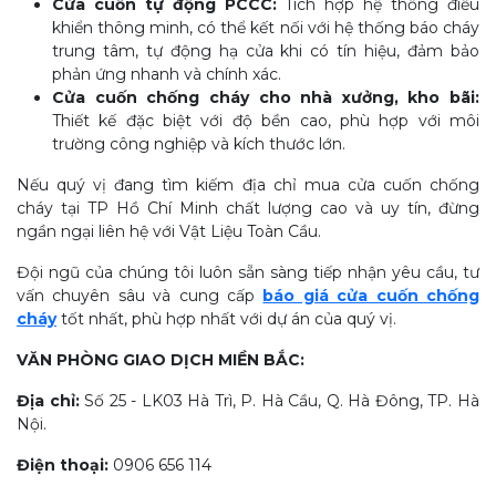
Cửa cuốn tự động PCCC:
Tích hợp hệ thống điều
khiển thông minh, có thể kết nối với hệ thống báo cháy
trung tâm, tự động hạ cửa khi có tín hiệu, đảm bảo
phản ứng nhanh và chính xác.
Cửa cuốn chống cháy cho nhà xưởng, kho bãi:
Thiết kế đặc biệt với độ bền cao, phù hợp với môi
trường công nghiệp và kích thước lớn.
Nếu quý vị đang tìm kiếm địa chỉ mua cửa cuốn chống
cháy tại TP Hồ Chí Minh chất lượng cao và uy tín, đừng
ngần ngại liên hệ với Vật Liệu Toàn Cầu.
Đội ngũ của chúng tôi luôn sẵn sàng tiếp nhận yêu cầu, tư
vấn chuyên sâu và cung cấp
báo giá cửa cuốn chống
cháy
tốt nhất, phù hợp nhất với dự án của quý vị.
VĂN PHÒNG GIAO DỊCH MIỀN BẮC:
Địa chỉ:
Số 25 - LK03 Hà Trì, P. Hà Cầu, Q. Hà Đông, TP. Hà
Nội.
Điện thoại:
0906 656 114