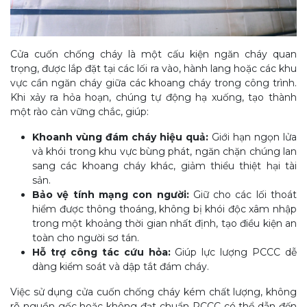
Cửa cuốn chống cháy là một cấu kiện ngăn cháy quan
trọng, được lắp đặt tại các lối ra vào, hành lang hoặc các khu
vực cần ngăn cháy giữa các khoang cháy trong công trình.
Khi xảy ra hỏa hoạn, chúng tự động hạ xuống, tạo thành
một rào cản vững chắc, giúp:
Khoanh vùng đám cháy hiệu quả:
Giới hạn ngọn lửa
và khói trong khu vực bùng phát, ngăn chặn chúng lan
sang các khoang cháy khác, giảm thiểu thiệt hại tài
sản.
Bảo vệ tính mạng con người:
Giữ cho các lối thoát
hiểm được thông thoáng, không bị khói độc xâm nhập
trong một khoảng thời gian nhất định, tạo điều kiện an
toàn cho người sơ tán.
Hỗ trợ công tác cứu hỏa:
Giúp lực lượng PCCC dễ
dàng kiểm soát và dập tắt đám cháy.
Việc sử dụng cửa cuốn chống cháy kém chất lượng, không
rõ nguồn gốc hoặc không đạt chuẩn PCCC có thể dẫn đến