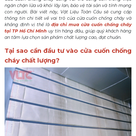
ngăn chặn lửa và khói lây lan, bảo vệ tài sản và tính mạng
con người. Bài viết này, Vật Liệu Toàn Cầu sẽ cung cấp
thông tin chi tiết về vai trò của cửa cuốn chống cháy và
khẳng định vị thế là
địa chỉ mua cửa cuốn chống cháy
tại TP Hồ Chí Minh
uy tín hàng đầu, giúp quý khách hàng
an tâm lựa chọn sản phẩm chất lượng cao, đạt chuẩn.
Tại sao cần đầu tư vào cửa cuốn chống
cháy chất lượng?