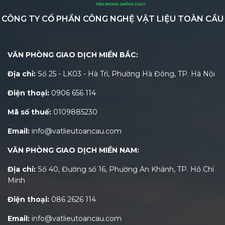
CÔNG TY CỔ PHẦN CÔNG NGHỆ VẬT LIỆU TOÀN CẦU
VĂN PHÒNG GIAO DỊCH MIỀN BẮC:
Địa chỉ:
Số 25 - LK03 - Hà Trì, Phường Hà Đông, TP. Hà Nội
Điện thoại:
0906 656 114
Mã số thuế:
0109885230
Email:
info@vatlieutoancau.com
VĂN PHÒNG GIAO DỊCH MIỀN NAM:
Địa chỉ:
Số 40, Đường số 16, Phường An Khánh, TP. Hồ Chí
Minh
Điện thoại:
086 2626 114
Email:
info@vatlieutoancau.com