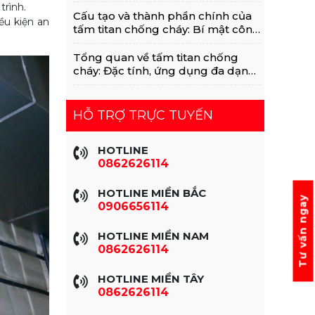
Với MGO, Rockwool
trình.
Cấu tạo và thành phần chính của
ều kiện an
tấm titan chống cháy: Bí mật công
nghệ vật liệu xanh
Tổng quan về tấm titan chống
cháy: Đặc tính, ứng dụng đa dạng
trong xây dựng
HỖ TRỢ TRỰC TUYẾN
HOTLINE
0862626114
HOTLINE MIỀN BẮC
Tư vấn ngay
0906656114
HOTLINE MIỀN NAM
0862626114
HOTLINE MIỀN TÂY
0862626114