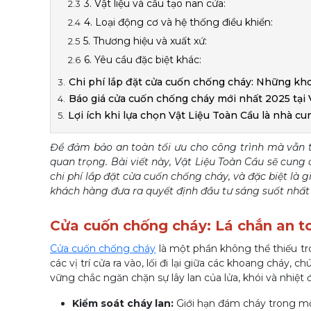
3. Vật liệu và cấu tạo nan cửa:
4. Loại động cơ và hệ thống điều khiển:
5. Thương hiệu và xuất xứ:
6. Yêu cầu đặc biệt khác:
Chi phí lắp đặt cửa cuốn chống cháy: Những kh
Báo giá cửa cuốn chống cháy mới nhất 2025 tại 
Lợi ích khi lựa chọn Vật Liệu Toàn Cầu là nhà c
Để đảm bảo an toàn tối ưu cho công trình mà vẫn t
quan trọng. Bài viết này, Vật Liệu Toàn Cầu sẽ cung 
chi phí lắp đặt cửa cuốn chống cháy, và đặc biệt là
khách hàng đưa ra quyết định đầu tư sáng suốt nhất
Cửa cuốn chống cháy: Lá chắn an t
Cửa cuốn chống cháy
là một phần không thể thiếu tr
các vị trí cửa ra vào, lối đi lại giữa các khoang cháy
vững chắc ngăn chặn sự lây lan của lửa, khói và nhiệt
Kiểm soát cháy lan:
Giới hạn đám cháy trong một 