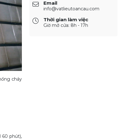
Email
info@vatlieutoancau.com
Thời gian làm việc
Giờ mở cửa: 8h - 17h
chống cháy
I 60 phút),