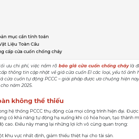
oản mục cần tính toán
Vật Liệu Toàn Cầu
ung cấp cửa cuốn chống cháy
ối ưu chi phí, việc nắm rõ
báo giá cửa cuốn chống cháy
là đ
cấp thông tin cập nhật về giá cửa cuốn EI các loại, yếu tố ảnh
 giá cửa cuốn tự động PCCC – giải pháp được ưa chuộng hiện nay
 cho năm 2025.
oàn không thể thiếu
ong hệ thống PCCC thụ động của mọi công trình hiện đại. Được l
, chúng có khả năng tự động hạ xuống khi có hỏa hoạn, tạo thành 
 độ cao. Điều này mang lại những lợi ích vô cùng quan trọng:
khu vực nhất định, giảm thiểu thiệt hại cho tài sản.