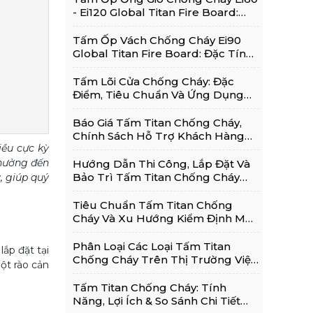
- Ei120 Global Titan Fire Board:
Thông Tin Chi Tiết
Tấm Ốp Vách Chống Cháy Ei90
Global Titan Fire Board: Đặc Tính,
Ứng Dụng Phổ Biến
Tấm Lõi Cửa Chống Cháy: Đặc
Điểm, Tiêu Chuẩn Và Ứng Dụng
Trong Cửa Chống Cháy
Báo Giá Tấm Titan Chống Cháy,
Chính Sách Hỗ Trợ Khách Hàng
iều cực kỳ
Và Kinh Nghiệm Lựa Chọn Sử
Dụng Hiệu Quả
 hưởng đến
Hướng Dẫn Thi Công, Lắp Đặt Và
Bảo Trì Tấm Titan Chống Cháy
, giúp quý
Đúng Kỹ Thuật
Tiêu Chuẩn Tấm Titan Chống
Cháy Và Xu Hướng Kiểm Định Mới
Nhất 2026
Phân Loại Các Loại Tấm Titan
ắp đặt tại
Chống Cháy Trên Thị Trường Việt
một rào cản
Nam Hiện Nay
Tấm Titan Chống Cháy: Tính
Năng, Lợi Ích & So Sánh Chi Tiết