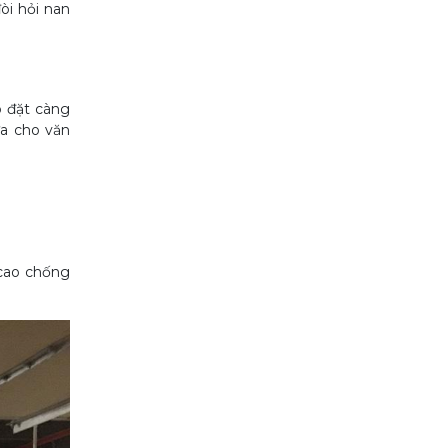
òi hỏi nan
p đặt càng
ửa cho văn
 cao chống