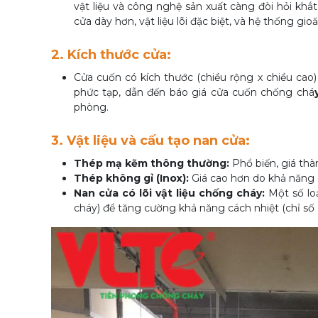
vật liệu và công nghệ sản xuất càng đòi hỏi khắ
cửa dày hơn, vật liệu lõi đặc biệt, và hệ thống gio
2. Kích thước cửa:
Cửa cuốn có kích thước (chiều rộng x chiều cao) 
phức tạp, dẫn đến báo giá cửa cuốn chống chá
phòng.
3. Vật liệu và cấu tạo nan cửa:
Thép mạ kẽm thông thường:
Phổ biến, giá thà
Thép không gỉ (Inox):
Giá cao hơn do khả năng 
Nan cửa có lõi vật liệu chống cháy:
Một số loạ
cháy) để tăng cường khả năng cách nhiệt (chỉ số I