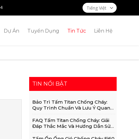
14
Tiếng Việt
Dự Án
Tuyển Dụng
Tin Tức
Liên Hệ
TIN NỔI BẬT
Bảo Trì Tấm Titan Chống Cháy:
Quy Trình Chuẩn Và Lưu Ý Quan
Trọng
FAQ Tấm Titan Chống Cháy: Giải
Đáp Thắc Mắc Và Hướng Dẫn Sử
Dụng Chi Tiết
Tấm Ốp Ống Gió Chống Cháy Ei60