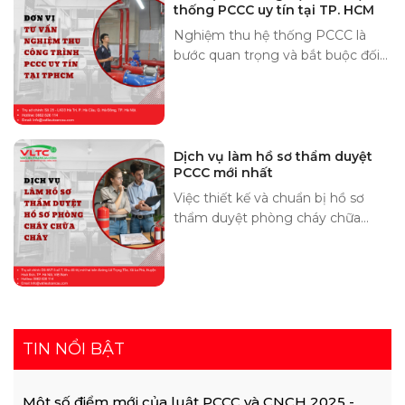
thống PCCC uy tín tại TP. HCM
Nghiệm thu hệ thống PCCC là
bước quan trọng và bắt buộc đối
với các chủ đầu tư dự án, công
trình. Quy trình này do Cục Cảnh
sát phòng cháy, chữa cháy và cứu
nạn, cứu hộ hoặc Phòng Cảnh sát
PCCC cấp tỉnh, thành phố thực
Dịch vụ làm hồ sơ thẩm duyệt
PCCC mới nhất
hiện.
Việc thiết kế và chuẩn bị hồ sơ
thẩm duyệt phòng cháy chữa
cháy (PCCC) phải được thực hiện
bởi các đơn vị có giấy phép. Vật
Liệu Toàn Cầu là một trong những
đơn vị chuyên làm hồ sơ thẩm
duyệt PCCC theo đúng tiêu
chuẩn quy định.
TIN NỔI BẬT
Một số điểm mới của luật PCCC và CNCH 2025 -