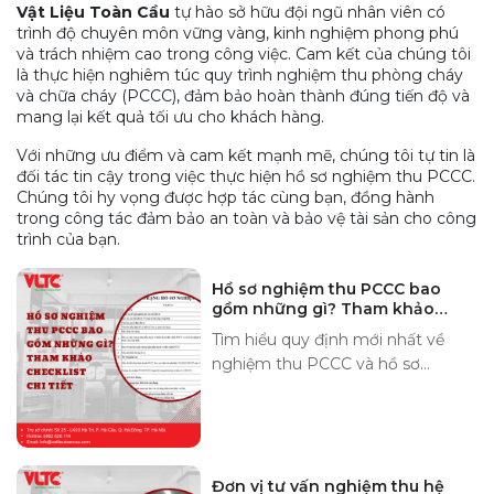
Vật Liệu Toàn Cầu
tự hào sở hữu đội ngũ nhân viên có
trình độ chuyên môn vững vàng, kinh nghiệm phong phú
và trách nhiệm cao trong công việc. Cam kết của chúng tôi
là thực hiện nghiêm túc quy trình nghiệm thu phòng cháy
và chữa cháy (PCCC), đảm bảo hoàn thành đúng tiến độ và
mang lại kết quả tối ưu cho khách hàng.
Với những ưu điểm và cam kết mạnh mẽ, chúng tôi tự tin là
đối tác tin cậy trong việc thực hiện hồ sơ nghiệm thu PCCC.
Chúng tôi hy vọng được hợp tác cùng bạn, đồng hành
trong công tác đảm bảo an toàn và bảo vệ tài sản cho công
trình của bạn.
Hồ sơ nghiệm thu PCCC bao
gồm những gì? Tham khảo
checklist chi tiết
Tìm hiểu quy định mới nhất về
nghiệm thu PCCC và hồ sơ
nghiệm thu PCCC bao gồm
những gì? Tham khảo checklist
chi tiết để đảm bảo nghiệm thu
hệ thống PCCC thành công.
Đơn vị tư vấn nghiệm thu hệ