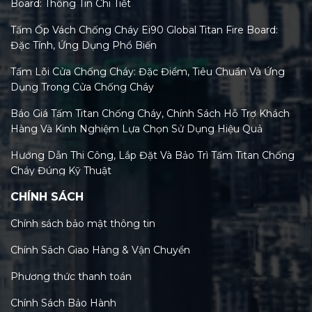
Board: Thông Tin Chi Tiết
Tấm Ốp Vách Chống Cháy Ei90 Global Titan Fire Board:
Đặc Tính, Ứng Dụng Phổ Biến
Tấm Lõi Cửa Chống Cháy: Đặc Điểm, Tiêu Chuẩn Và Ứng
Dụng Trong Cửa Chống Cháy
Báo Giá Tấm Titan Chống Cháy, Chính Sách Hỗ Trợ Khách
Hàng Và Kinh Nghiệm Lựa Chọn Sử Dụng Hiệu Quả
Hướng Dẫn Thi Công, Lắp Đặt Và Bảo Trì Tấm Titan Chống
Cháy Đúng Kỹ Thuật
CHÍNH SÁCH
Tiêu Chuẩn Tấm Titan Chống Cháy Và Xu Hướng Kiểm
Định Mới Nhất 2026
Chính sách bảo mật thông tin
Phân Loại Các Loại Tấm Titan Chống Cháy Trên Thị
Chính Sách Giao Hàng & Vận Chuyển
Trường Việt Nam Hiện Nay
Phương thức thanh toán
Tấm Titan Chống Cháy: Tính Năng, Lợi Ích & So Sánh Chi
Tiết Với MGO, Rockwool
Chính Sách Bảo Hành