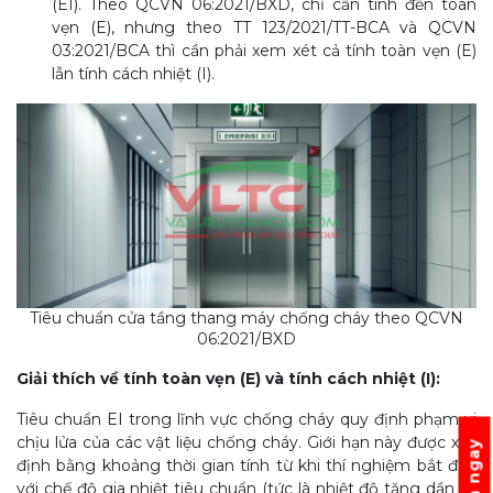
(EI). Theo QCVN 06:2021/BXD, chỉ cần tính đến toàn
vẹn (E), nhưng theo TT 123/2021/TT-BCA và QCVN
03:2021/BCA thì cần phải xem xét cả tính toàn vẹn (E)
lẫn tính cách nhiệt (I).
Tiêu chuẩn cửa tầng thang máy chống cháy theo QCVN
06:2021/BXD
Giải thích về tính toàn vẹn (E) và tính cách nhiệt (I):
Tiêu chuẩn EI trong lĩnh vực chống cháy quy định phạm vi
chịu lửa của các vật liệu chống cháy. Giới hạn này được xác
định bằng khoảng thời gian tính từ khi thí nghiệm bắt đầu
với chế độ gia nhiệt tiêu chuẩn (tức là nhiệt độ tăng dần từ