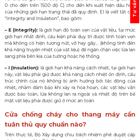
Tư vấn ngay
0 cho đến trên 1500 độ C) cho đến khi xuất hiện dấu hiệu
của những giới hạn trạng thái đã quy định. EI là viết tắt của
“Integrity and Insulation”, bao gồm:
– E (Integrity):
là giới hạn độ toàn vẹn của vật liệu, tại mức
giới hạn nhất định, cấu kiện phải duy trì được tính toàn vẹn
mà không có hiện tượng nứt, vỡ hay gãy... (không tính đến
khả năng truyền nhiệt của vật liệu) để ngăn chặn việc lửa lan
sang phía bên kia của tường hoặc hệ thống.
– I (Insulation):
là giới hạn khả năng cách nhiệt, tại giới hạn
này, vật liệu phải giữ được khả năng cách nhiệt ổn định, cấu
trúc chính của nó không bị ảnh hưởng bởi tác động của
nhiệt, nhằm đảm bảo khi xảy ra hỏa hoạn, các vật liệu vẫn
được bảo toàn, lửa không lan ra ngoài và nhiệt độ trên bề
mặt vật liệu phải được giữ ở mức an toàn.
Cửa chống cháy cho thang máy cần
tuân thủ quy chuẩn nào?
Trên thực tế, Bộ Xây dựng chịu trách nhiệm phê duyệt cấp