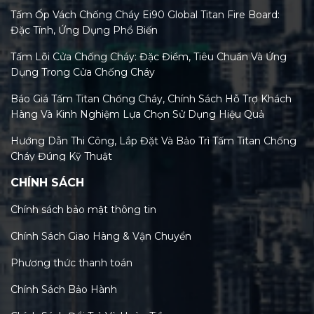
Tấm Ốp Vách Chống Cháy Ei90 Global Titan Fire Board:
Đặc Tính, Ứng Dụng Phổ Biến
Tấm Lõi Cửa Chống Cháy: Đặc Điểm, Tiêu Chuẩn Và Ứng
Dụng Trong Cửa Chống Cháy
Báo Giá Tấm Titan Chống Cháy, Chính Sách Hỗ Trợ Khách
Hàng Và Kinh Nghiệm Lựa Chọn Sử Dụng Hiệu Quả
Hướng Dẫn Thi Công, Lắp Đặt Và Bảo Trì Tấm Titan Chống
Cháy Đúng Kỹ Thuật
CHÍNH SÁCH
Tiêu Chuẩn Tấm Titan Chống Cháy Và Xu Hướng Kiểm
Định Mới Nhất 2026
Chính sách bảo mật thông tin
Phân Loại Các Loại Tấm Titan Chống Cháy Trên Thị
Chính Sách Giao Hàng & Vận Chuyển
Trường Việt Nam Hiện Nay
Phương thức thanh toán
Tấm Titan Chống Cháy: Tính Năng, Lợi Ích & So Sánh Chi
Tiết Với MGO, Rockwool
Chính Sách Bảo Hành
Cấu tạo và thành phần chính của tấm titan chống cháy: Bí