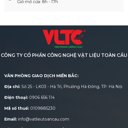
Giờ mở cửa: 8h - 17h
CÔNG TY CỔ PHẦN CÔNG NGHỆ VẬT LIỆU TOÀN CẦU
VĂN PHÒNG GIAO DỊCH MIỀN BẮC:
Địa chỉ:
Số 25 - LK03 - Hà Trì, Phường Hà Đông, TP. Hà Nội
Điện thoại:
0906 656 114
Mã số thuế:
0109885230
Email:
info@vatlieutoancau.com