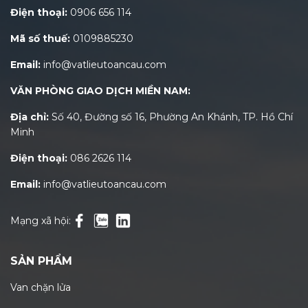
Điện thoại:
0906 656 114
Mã số thuế:
0109885230
Email:
info@vatlieutoancau.com
VĂN PHÒNG GIAO DỊCH MIỀN NAM:
Địa chỉ:
Số 40, Đường số 16, Phường An Khánh, TP. Hồ Chí
Minh
Điện thoại:
086 2626 114
Email:
info@vatlieutoancau.com
Mạng xã hội:
SẢN PHẨM
Van chặn lửa