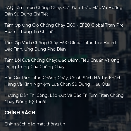
FAQ Tấm Titan Chống Cháy: Giải Đáp Thắc Mắc Và Hướng
Dẫn Sử Dụng Chi Tiết
Tấm Ốp Ống Gió Chống Cháy Ei60 - Ei120 Global Titan Fire
Board: Thông Tin Chi Tiết
Tấm Ốp Vách Chống Cháy Ei90 Global Titan Fire Board:
Đặc Tính, Ứng Dụng Phổ Biến
Tấm Lõi Cửa Chống Cháy: Đặc Điểm, Tiêu Chuẩn Và Ứng
Dụng Trong Cửa Chống Cháy
Báo Giá Tấm Titan Chống Cháy, Chính Sách Hỗ Trợ Khách
Hàng Và Kinh Nghiệm Lựa Chọn Sử Dụng Hiệu Quả
Hướng Dẫn Thi Công, Lắp Đặt Và Bảo Trì Tấm Titan Chống
Cháy Đúng Kỹ Thuật
CHÍNH SÁCH
Tiêu Chuẩn Tấm Titan Chống Cháy Và Xu Hướng Kiểm
Định Mới Nhất 2026
Chính sách bảo mật thông tin
Phân Loại Các Loại Tấm Titan Chống Cháy Trên Thị