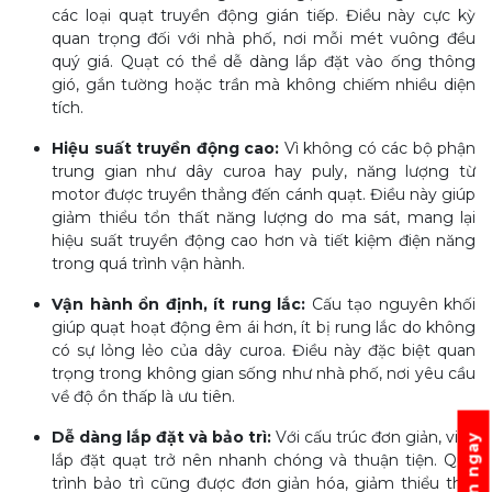
các loại quạt truyền động gián tiếp. Điều này cực kỳ
quan trọng đối với nhà phố, nơi mỗi mét vuông đều
quý giá. Quạt có thể dễ dàng lắp đặt vào ống thông
gió, gắn tường hoặc trần mà không chiếm nhiều diện
tích.
Hiệu suất truyền động cao:
Vì không có các bộ phận
trung gian như dây curoa hay puly, năng lượng từ
motor được truyền thẳng đến cánh quạt. Điều này giúp
giảm thiểu tổn thất năng lượng do ma sát, mang lại
hiệu suất truyền động cao hơn và tiết kiệm điện năng
trong quá trình vận hành.
Vận hành ổn định, ít rung lắc:
Cấu tạo nguyên khối
giúp quạt hoạt động êm ái hơn, ít bị rung lắc do không
có sự lỏng lẻo của dây curoa. Điều này đặc biệt quan
trọng trong không gian sống như nhà phố, nơi yêu cầu
về độ ồn thấp là ưu tiên.
Dễ dàng lắp đặt và bảo trì:
Với cấu trúc đơn giản, việc
Tư vấn ngay
lắp đặt quạt trở nên nhanh chóng và thuận tiện. Quá
trình bảo trì cũng được đơn giản hóa, giảm thiểu thời