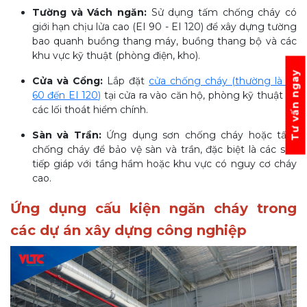
Tường và Vách ngăn:
Sử dụng tấm chống cháy có
giới hạn chịu lửa cao (EI 90 - EI 120) để xây dựng tường
bao quanh buồng thang máy, buồng thang bộ và các
khu vực kỹ thuật (phòng điện, kho).
Tư vấn ngay
Cửa và Cổng:
Lắp đặt
cửa chống cháy (thường là EI
60 đến EI 120)
tại cửa ra vào căn hộ, phòng kỹ thuật và
các lối thoát hiểm chính.
Sàn và Trần:
Ứng dụng sơn chống cháy hoặc tấm
chống cháy để bảo vệ sàn và trần, đặc biệt là các sàn
tiếp giáp với tầng hầm hoặc khu vực có nguy cơ cháy
cao.
Ứng dụng cấu kiện ngăn cháy trong
các dự án xây dựng công nghiệp