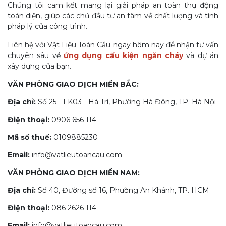
Chúng tôi cam kết mang lại giải pháp an toàn thụ động
toàn diện, giúp các chủ đầu tư an tâm về chất lượng và tính
pháp lý của công trình.
Liên hệ với Vật Liệu Toàn Cầu ngay hôm nay để nhận tư vấn
chuyên sâu về
ứng dụng cấu kiện ngăn cháy
và dự án
xây dựng của bạn.
VĂN PHÒNG GIAO DỊCH MIỀN BẮC:
Địa chỉ:
Số 25 - LK03 - Hà Trì, Phường Hà Đông, TP. Hà Nội
Điện thoại:
0906 656 114
Mã số thuế:
0109885230
Email:
info@vatlieutoancau.com
VĂN PHÒNG GIAO DỊCH MIỀN NAM:
Địa chỉ:
Số 40, Đường số 16, Phường An Khánh, TP. HCM
Điện thoại:
086 2626 114
Email:
info@vatlieutoancau.com