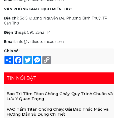
VĂN PHÒNG GIAO DỊCH MIỀN TÂY:
Địa chỉ:
Số 5, Đường Nguyễn Đệ, Phường Bình Thuỷ, TP.
Cần Thơ
Điện thoại:
090 2342 114
Email:
info@vatlieutoancau.com
Chia sẻ:
Share
Facebook
Twitter
Messenger
Copy
Link
TIN NỔI BẬT
Bảo Trì Tấm Titan Chống Cháy: Quy Trình Chuẩn Và
Lưu Ý Quan Trọng
FAQ Tấm Titan Chống Cháy: Giải Đáp Thắc Mắc Và
Hướng Dẫn Sử Dụng Chi Tiết