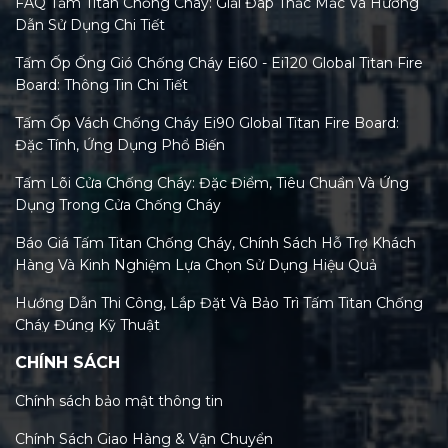
FAQ Tấm Titan Chống Cháy: Giải Đáp Thắc Mắc Và Hướng
Dẫn Sử Dụng Chi Tiết
Tấm Ốp Ống Gió Chống Cháy Ei60 - Ei120 Global Titan Fire
Board: Thông Tin Chi Tiết
Tấm Ốp Vách Chống Cháy Ei90 Global Titan Fire Board:
Đặc Tính, Ứng Dụng Phổ Biến
Tấm Lõi Cửa Chống Cháy: Đặc Điểm, Tiêu Chuẩn Và Ứng
Dụng Trong Cửa Chống Cháy
Báo Giá Tấm Titan Chống Cháy, Chính Sách Hỗ Trợ Khách
Hàng Và Kinh Nghiệm Lựa Chọn Sử Dụng Hiệu Quả
Hướng Dẫn Thi Công, Lắp Đặt Và Bảo Trì Tấm Titan Chống
Cháy Đúng Kỹ Thuật
CHÍNH SÁCH
Tiêu Chuẩn Tấm Titan Chống Cháy Và Xu Hướng Kiểm
Định Mới Nhất 2026
Chính sách bảo mật thông tin
Phân Loại Các Loại Tấm Titan Chống Cháy Trên Thị
Chính Sách Giao Hàng & Vận Chuyển
Trường Việt Nam Hiện Nay