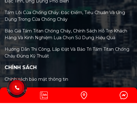
Đặc Tính, Ứng Dụng Phổ Biến
Tấm Lõi Cửa Chống Cháy: Đặc Điểm, Tiêu Chuẩn Và Ứng
Dụng Trong Cửa Chống Cháy
Báo Giá Tấm Titan Chống Cháy, Chính Sách Hỗ Trợ Khách
Hàng Và Kinh Nghiệm Lựa Chọn Sử Dụng Hiệu Quả
Hướng Dẫn Thi Công, Lắp Đặt Và Bảo Trì Tấm Titan Chống
Cháy Đúng Kỹ Thuật
CHÍNH SÁCH
Tiêu Chuẩn Tấm Titan Chống Cháy Và Xu Hướng Kiểm
Định Mới Nhất 2026
Chính sách bảo mật thông tin
Phân Loại Các Loại Tấm Titan Chống Cháy Trên Thị
Chính Sách Giao Hàng & Vận Chuyển
Trường Việt Nam Hiện Nay
Phương thức thanh toán
Tấm Titan Chống Cháy: Tính Năng, Lợi Ích & So Sánh Chi
Tiết Với MGO, Rockwool
Chính Sách Bảo Hành
Cấu tạo và thành phần chính của tấm titan chống cháy: Bí
Chính Sách Đổi Trả Và Hoàn Tiền
mật công nghệ vật liệu xanh