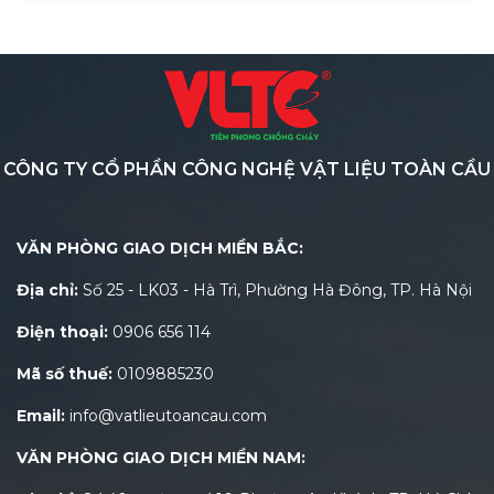
CÔNG TY CỔ PHẦN CÔNG NGHỆ VẬT LIỆU TOÀN CẦU
VĂN PHÒNG GIAO DỊCH MIỀN BẮC:
Địa chỉ:
Số 25 - LK03 - Hà Trì, Phường Hà Đông, TP. Hà Nội
Điện thoại:
0906 656 114
Mã số thuế:
0109885230
Email:
info@vatlieutoancau.com
VĂN PHÒNG GIAO DỊCH MIỀN NAM: