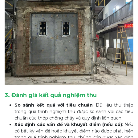
3. Đánh giá kết quả nghiệm thu
So sánh kết quả với tiêu chuẩn
: Dữ liệu thu thập
trong quá trình nghiệm thu được so sánh với các tiêu
chuẩn cửa thép chống cháy và quy định liên quan.
Xác định các vấn đề và khuyết điểm (nếu có)
: Nếu
có bất kỳ vấn đề hoặc khuyết điểm nào được phát hiện
trong quá trình nghiệm thu, chúng cần được xác định