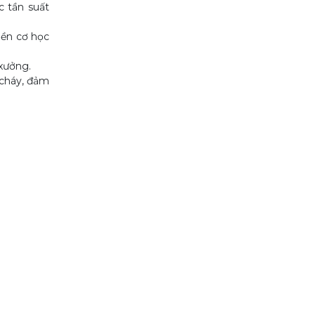
c tần suất
bền cơ học
xưởng.
 cháy, đảm