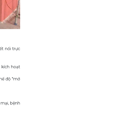
t nối trực
 kích hoạt
chế độ "mở
 mại, bệnh