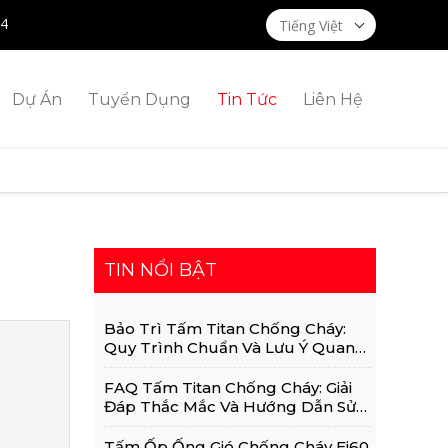
14
Tiếng Việt
Dự Án
Tuyển Dụng
Tin Tức
Liên Hệ
TIN NỔI BẬT
Bảo Trì Tấm Titan Chống Cháy:
Quy Trình Chuẩn Và Lưu Ý Quan
Trọng
FAQ Tấm Titan Chống Cháy: Giải
Đáp Thắc Mắc Và Hướng Dẫn Sử
Dụng Chi Tiết
Tấm Ốp Ống Gió Chống Cháy Ei60