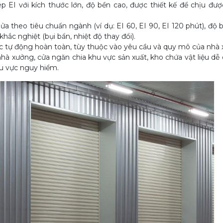
 EI với kích thước lớn, độ bền cao, được thiết kế để chịu đượ
 theo tiêu chuẩn ngành (ví dụ: EI 60, EI 90, EI 120 phút), độ 
hắc nghiệt (bụi bẩn, nhiệt độ thay đổi).
c tự động hoàn toàn, tùy thuộc vào yêu cầu và quy mô của nhà 
nhà xưởng, cửa ngăn chia khu vực sản xuất, kho chứa vật liệu dễ
hu vực nguy hiểm.