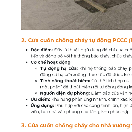
2. Cửa cuốn chống cháy tự động PCCC (K
Đặc điểm:
Đây là thuật ngữ dùng để chỉ cửa cuốn
tiếp và đồng bộ với hệ thống báo cháy, chữa cháy
Cơ chế hoạt động:
Tự động hạ cửa:
Khi hệ thống báo cháy phá
động cơ hạ cửa xuống theo tốc độ được kiểm
Tính năng thoát hiểm:
Có thể tích hợp nút
một phần" để thoát hiểm rồi tự động đóng lại
Nguồn điện dự phòng:
Đảm bảo cửa vẫn hoạ
Ưu điểm:
Khả năng phản ứng nhanh, chính xác, kh
Ứng dụng:
Phù hợp với các công trình lớn, hiện
viện, tòa nhà văn phòng cao tầng, khu phức hợp.
3. Cửa cuốn chống cháy cho nhà xưởng 