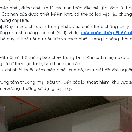
biến nhất, được chế tạo từ các nan thép đặc biệt (thường là t
Các nan cửa được thiết kế kín khít, có thể có lớp vật liệu chốn
năng chịu lửa.
):
Đây là tiêu chí quan trọng nhất. Cửa cuốn thép chống cháy
cũng như khả năng cách nhiệt (I), ví dụ:
cửa cuốn thép EI 60 p
 thể duy trì khả năng ngăn lửa và cách nhiệt trong khoảng thời 
t nối với hệ thống báo cháy trung tâm. Khi có tín hiệu báo ch
 từ từ theo lập trình, tạo thành rào cản.
u chì nhiệt hoặc cảm biến nhiệt cục bộ, khi nhiệt độ đạt ngưỡ
rung tâm thương mại, siêu thị, đến các lối thoát hiểm, khu vực s
hà xưởng thường sử dụng loại này.