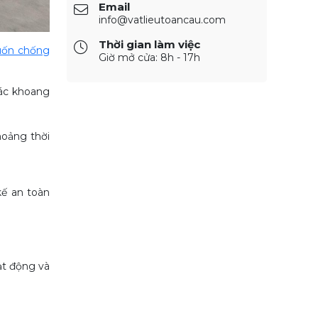
Email
info@vatlieutoancau.com
Thời gian làm việc
uốn chống
Giờ mở cửa: 8h - 17h
các khoang
hoảng thời
kế an toàn
ạt động và