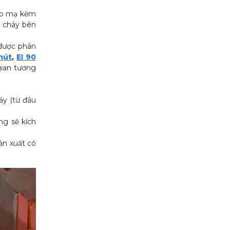
hép mạ kẽm
g cháy bên
 được phân
hút
,
EI 90
gian tương
áy (từ đầu
ng sẽ kích
ản xuất có