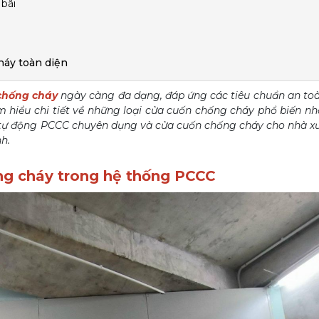
bãi
háy toàn diện
 chống cháy
ngày càng đa dạng, đáp ứng các tiêu chuẩn an to
m hiểu chi tiết về những loại cửa cuốn chống cháy phổ biến nhấ
n tự động PCCC chuyên dụng và cửa cuốn chống cháy cho nhà x
h.
ống cháy trong hệ thống PCCC