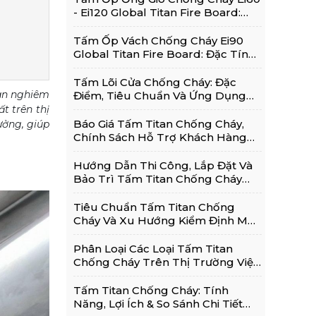
- Ei120 Global Titan Fire Board:
Thông Tin Chi Tiết
Tấm Ốp Vách Chống Cháy Ei90
Global Titan Fire Board: Đặc Tính,
Ứng Dụng Phổ Biến
Tấm Lõi Cửa Chống Cháy: Đặc
àn nghiêm
Điểm, Tiêu Chuẩn Và Ứng Dụng
Trong Cửa Chống Cháy
t trên thị
Báo Giá Tấm Titan Chống Cháy,
ưởng, giúp
Chính Sách Hỗ Trợ Khách Hàng
Và Kinh Nghiệm Lựa Chọn Sử
Dụng Hiệu Quả
Hướng Dẫn Thi Công, Lắp Đặt Và
Bảo Trì Tấm Titan Chống Cháy
Đúng Kỹ Thuật
Tiêu Chuẩn Tấm Titan Chống
Cháy Và Xu Hướng Kiểm Định Mới
Nhất 2026
Phân Loại Các Loại Tấm Titan
Chống Cháy Trên Thị Trường Việt
Nam Hiện Nay
Tấm Titan Chống Cháy: Tính
Năng, Lợi Ích & So Sánh Chi Tiết