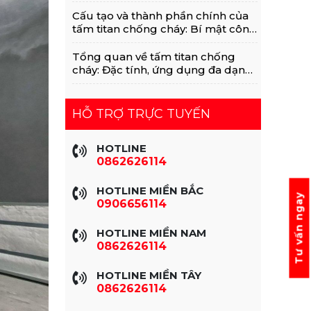
Với MGO, Rockwool
Cấu tạo và thành phần chính của
tấm titan chống cháy: Bí mật công
nghệ vật liệu xanh
Tổng quan về tấm titan chống
cháy: Đặc tính, ứng dụng đa dạng
trong xây dựng
HỖ TRỢ TRỰC TUYẾN
HOTLINE
0862626114
HOTLINE MIỀN BẮC
Tư vấn ngay
0906656114
HOTLINE MIỀN NAM
0862626114
HOTLINE MIỀN TÂY
0862626114