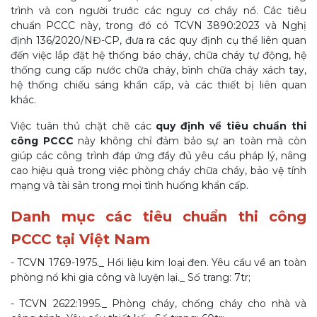
trình và con người trước các nguy cơ cháy nổ. Các tiêu
chuẩn PCCC này, trong đó có TCVN 3890:2023 và Nghị
định 136/2020/NĐ-CP, đưa ra các quy định cụ thể liên quan
đến việc lắp đặt hệ thống báo cháy, chữa cháy tự động, hệ
thống cung cấp nước chữa cháy, bình chữa cháy xách tay,
hệ thống chiếu sáng khẩn cấp, và các thiết bị liên quan
khác.
Việc tuân thủ chặt chẽ các
quy định về tiêu chuẩn thi
công PCCC
này không chỉ đảm bảo sự an toàn mà còn
giúp các công trình đáp ứng đầy đủ yêu cầu pháp lý, nâng
cao hiệu quả trong việc phòng cháy chữa cháy, bảo vệ tính
mạng và tài sản trong mọi tình huống khẩn cấp.
Danh mục các tiêu chuẩn thi công
PCCC tại Việt Nam
- TCVN 1769-1975._ Hồi liệu kim loại đen. Yêu cầu về an toàn
phòng nổ khi gia công và luyện lại._ Số trang: 7tr;
- TCVN 2622:1995._ Phòng cháy, chống cháy cho nhà và