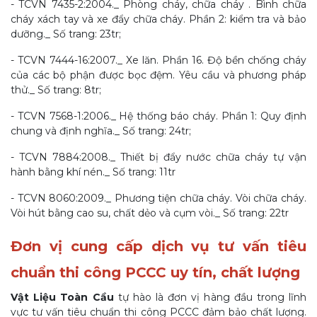
- TCVN 7435-2:2004._ Phòng cháy, chữa cháy . Bình chữa
cháy xách tay và xe đẩy chữa cháy. Phần 2: kiểm tra và bảo
dưỡng._ Số trang: 23tr;
- TCVN 7444-16:2007._ Xe lăn. Phần 16. Độ bền chống cháy
của các bộ phận được bọc đệm. Yêu cầu và phương pháp
thử._ Số trang: 8tr;
- TCVN 7568-1:2006._ Hệ thống báo cháy. Phần 1: Quy định
chung và định nghĩa._ Số trang: 24tr;
- TCVN 7884:2008._ Thiết bị đẩy nước chữa cháy tự vận
hành bằng khí nén._ Số trang: 11tr
- TCVN 8060:2009._ Phương tiện chữa cháy. Vòi chữa cháy.
Vòi hút bằng cao su, chất dẻo và cụm vòi._ Số trang: 22tr
Đơ
n vị cung cấp dịch vụ tư vấn tiêu
chuẩn thi công PCCC uy tín, chất lượng
Vật Liệu Toàn Cầu
tự hào là đơn vị hàng đầu trong lĩnh
vực tư vấn tiêu chuẩn thi công PCCC đảm bảo chất lượng.