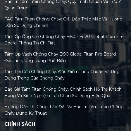
Bảo Trì Tấm Titan Chống Cháy: Quy Trình Chuẩn Và Lưu Ý
Quan Trọng
FAQ Tấm Titan Chống Cháy: Giải Đáp Thắc Mắc Và Hướng
Dẫn Sử Dụng Chi Tiết
Tấm Ốp Ống Gió Chống Cháy Ei60 - Ei120 Global Titan Fire
Board: Thông Tin Chi Tiết
Tấm Ốp Vách Chống Cháy Ei90 Global Titan Fire Board:
Đặc Tính, Ứng Dụng Phổ Biến
Tấm Lõi Cửa Chống Cháy: Đặc Điểm, Tiêu Chuẩn Và Ứng
Dụng Trong Cửa Chống Cháy
Báo Giá Tấm Titan Chống Cháy, Chính Sách Hỗ Trợ Khách
Hàng Và Kinh Nghiệm Lựa Chọn Sử Dụng Hiệu Quả
Hướng Dẫn Thi Công, Lắp Đặt Và Bảo Trì Tấm Titan Chống
Cháy Đúng Kỹ Thuật
CHÍNH SÁCH
Tiêu Chuẩn Tấm Titan Chống Cháy Và Xu Hướng Kiểm
Định Mới Nhất 2026