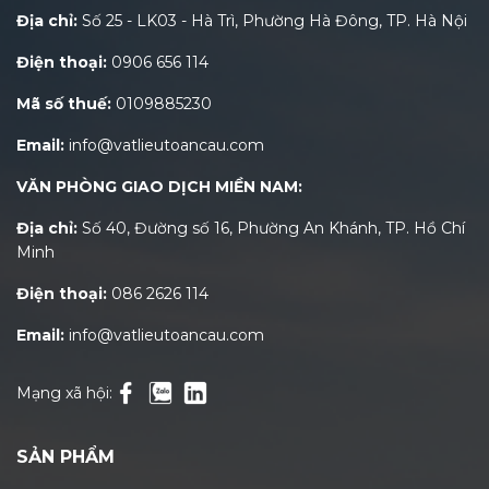
Địa chỉ:
Số 25 - LK03 - Hà Trì, Phường Hà Đông, TP. Hà Nội
Điện thoại:
0906 656 114
Mã số thuế:
0109885230
Email:
info@vatlieutoancau.com
VĂN PHÒNG GIAO DỊCH MIỀN NAM:
Địa chỉ:
Số 40, Đường số 16, Phường An Khánh, TP. Hồ Chí
Minh
Điện thoại:
086 2626 114
Email:
info@vatlieutoancau.com
Mạng xã hội:
SẢN PHẨM