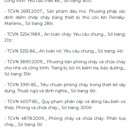
công trình. Yêu cầu thiết kế._ Số trang: 60tr;
- TCVN 2693:2007._ Sản phẩm dầu mỏ. Phương pháp xác
định điểm chớp cháy bằng thiết bị thử cốc kín Pensky-
Martens._ Số trang: 28tr;
- TCVN 3254:1989._ An toàn cháy. Yêu cầu chung._ Số trang:
21tr;
- TCVN 3255-86._ An toàn nổ. Yêu cầu chung._ Số trang: 4tr;
- TCVN 3890:2009._ Phương tiện phòng cháy và chữa cháy
cho nhà và công trình. Trang bị, bố trí, kiểm tra, bảo dưỡng._
Số trang: 35tr
- TCVN 3991-85._ Tiêu chuẩn phòng cháy trong thiết kế xây
dựng. Thuật ngữ và định nghĩa._ Số trang: 6tr;
- TCVN 4007-85._ Quy phạm phân cấp và đóng tàu biển vỏ
thép. Phòng và chữa cháy._ Số trang: 300tr
- TCVN 4878:2009._ Phòng cháy và chữa cháy. Phân loại
cháy._ Số trang: 5tr