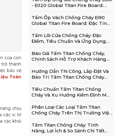
- Ei120 Global Titan Fire Board:
Thông Tin Chi Tiết
Tấm Ốp Vách Chống Cháy Ei90
Global Titan Fire Board: Đặc Tính,
Ứng Dụng Phổ Biến
Tấm Lõi Cửa Chống Cháy: Đặc
Điểm, Tiêu Chuẩn Và Ứng Dụng
Trong Cửa Chống Cháy
Báo Giá Tấm Titan Chống Cháy,
àn của con
Chính Sách Hỗ Trợ Khách Hàng
 trở thành
Và Kinh Nghiệm Lựa Chọn Sử
iệc bảo vệ
Dụng Hiệu Quả
Hướng Dẫn Thi Công, Lắp Đặt Và
Liệu Toàn
Bảo Trì Tấm Titan Chống Cháy
Đúng Kỹ Thuật
Tiêu Chuẩn Tấm Titan Chống
Cháy Và Xu Hướng Kiểm Định Mới
Nhất 2026
Phân Loại Các Loại Tấm Titan
 năng chịu
Chống Cháy Trên Thị Trường Việt
 các vị trí
Nam Hiện Nay
a các khối
Tấm Titan Chống Cháy: Tính
Năng, Lợi Ích & So Sánh Chi Tiết