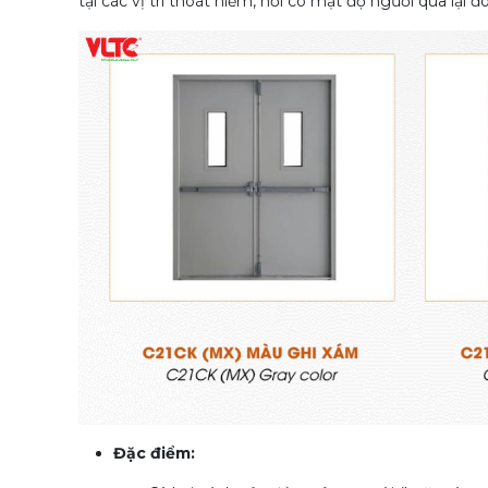
tại các vị trí thoát hiểm, nơi có mật độ người qua lạ
Đặc điểm: