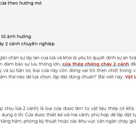
i cửa theo hướng mở
u tố ảnh hưởng
háy 2 cánh chuyên nghiệp
n chặn sự lây lan của lửa và khói là yếu tố quyết định sự an to
 cần đảm bảo sự lưu thông lớn,
cửa thép chống cháy 2 cánh
đã
và sự tiện lợi, loại cửa này còn đóng vai trò then chốt trong v
 làm thế nào để lựa chọn, lắp đặt đúng chuẩn? Bài viết này,
Vật 
 chịu lửa 2 cánh) là loại cửa được làm từ vật liệu thép có khả
ụng ở lõi. Cửa được thiết kế với hai cánh, phù hợp để lắp đặt tại
ửa tầng hầm, phòng kỹ thuật hoặc các khu vực cần ngăn cháy giữ