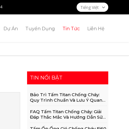
14
Tiếng Việt
Dự Án
Tuyển Dụng
Tin Tức
Liên Hệ
TIN NỔI BẬT
Bảo Trì Tấm Titan Chống Cháy:
Quy Trình Chuẩn Và Lưu Ý Quan
Trọng
FAQ Tấm Titan Chống Cháy: Giải
Đáp Thắc Mắc Và Hướng Dẫn Sử
Dụng Chi Tiết
Tấm Ốp Ống Gió Chống Cháy Ei60