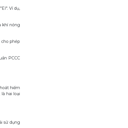
EI". Ví dụ,
à khí nóng
n cho phép
chuẩn PCCC
thoát hiểm
à hai loại
ải sử dụng