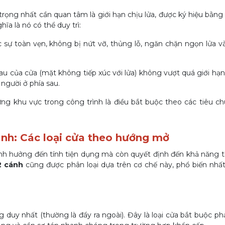
trọng nhất cần quan tâm là giới hạn chịu lửa, được ký hiệu bằng "
hĩa là nó có thể duy trì:
sự toàn vẹn, không bị nứt vỡ, thủng lỗ, ngăn chặn ngọn lửa v
u của cửa (mặt không tiếp xúc với lửa) không vượt quá giới hạ
người ở phía sau.
từng khu vực trong công trình là điều bắt buộc theo các tiêu 
ánh: Các loại cửa theo hướng mở
nh hưởng đến tính tiện dụng mà còn quyết định đến khả năng 
2 cánh
cũng được phân loại dựa trên cơ chế này, phổ biến nhất l
duy nhất (thường là đẩy ra ngoài). Đây là loại cửa bắt buộc ph