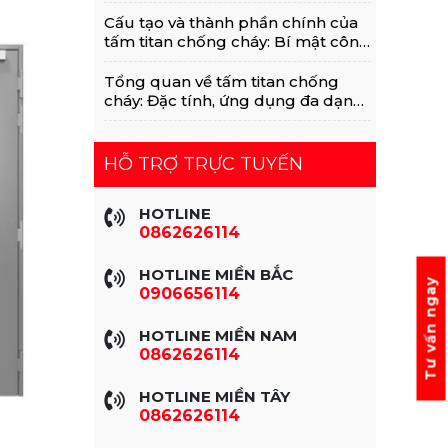
Với MGO, Rockwool
Cấu tạo và thành phần chính của
tấm titan chống cháy: Bí mật công
nghệ vật liệu xanh
Tổng quan về tấm titan chống
cháy: Đặc tính, ứng dụng đa dạng
trong xây dựng
HỖ TRỢ TRỰC TUYẾN
HOTLINE
0862626114
HOTLINE MIỀN BẮC
Tư vấn ngay
0906656114
HOTLINE MIỀN NAM
0862626114
HOTLINE MIỀN TÂY
0862626114