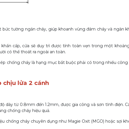
bức tường ngăn cháy, giúp khoanh vùng đám cháy và ngăn kh
khẩn cấp, cửa sẽ duy trì được tính toàn vẹn trong một khoảng
ười có thể thoát ra ngoài an toàn.
ép chống cháy là hạng mục bắt buộc phải có trong nhiều công 
 chịu lửa 2 cánh
độ dày từ 0.8mm đến 1.2mm, được gia công và sơn tĩnh điện. C
ăng chống cháy hiệu quả.
 liệu chống cháy chuyên dụng như Magie Oxit (MGO) hoặc sợi k