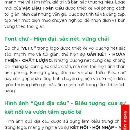
mạnh mẽ về tầm nhìn, giá trị và bản sắc thương hiệu. Logo
mới của
Vật Liệu Toàn Cầu
được thiết kế với phong cách
tối giản, hiện đại nhưng vẫn giữ được sự tinh tế và đẳng cấp,
tạo nên một diện mạo chuyên nghiệp, dễ nhận diện và bền
vững theo thời gian.
Font chữ – Hiện đại, sắc nét, vững chãi
Bộ chữ “
VLTC”
trong logo được thiết kế với đường nét sắc
sảo, mạnh mẽ và tối giản, thể hiện sự
GẮN KẾT - HOÀN
THIỆN - CHẤT LƯỢNG.
Những đường nét cứng cáp không
chỉ mang lại cảm giác chắc chắn, mà còn thể hiện tinh thần
tiên phong, không ngừng đổi mới và phát triển. Kiểu chữ
này còn góp phần tăng tính chuyên nghiệp và dễ nhận diện,
giúp thương hiệu ghi dấu ấn mạnh mẽ trong tâm trí khách
hàng.
Hình ảnh “Quả địa cầu” - Biểu tượng của sự
kết nối và vươn tầm quốc tế
Tư vấn ngay
Hình ảnh quả địa cầu được sử dụng làm biểu trưng chính
trong logo, mang ý nghĩa về sự
KẾT NỐI - HỘI NHẬP - MỞ