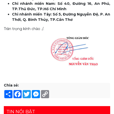
Chi nhánh miền Nam: Số 40, Đường 16, An Phú,
TP.Thủ Đức, TP.Hồ Chí Minh
Chi nhánh miền Tây: Số 5, Đường Nguyễn Đệ, P. An
Thới, Q. Bình Thủy, TP.Cần Thơ
Trân trọng kính chào ./.
Chia sẻ:
Share
Facebook
Twitter
Messenger
Copy
Link
TIN NỔI BẬT