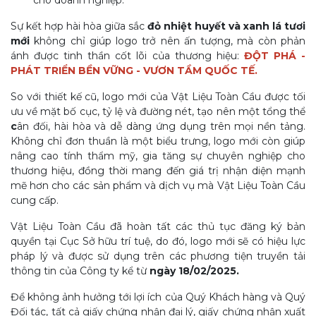
Sự kết hợp hài hòa giữa sắc
đỏ nhiệt huyết và xanh lá tươi
mới
không chỉ giúp logo trở nên ấn tượng, mà còn phản
ánh được tinh thần cốt lõi của thương hiệu:
ĐỘT PHÁ -
PHÁT TRIỂN BỀN VỮNG - VƯƠN TẦM QUỐC TẾ.
So với thiết kế cũ, logo mới của Vật Liệu Toàn Cầu được tối
ưu về mặt bố cục, tỷ lệ và đường nét, tạo nên một tổng thể
c
ân đối, hài hòa và dễ dàng ứng dụng trên mọi nền tảng.
Không chỉ đơn thuần là một biểu trưng, logo mới còn giúp
nâng cao tính thẩm mỹ, gia tăng sự chuyên nghiệp cho
thương hiệu, đồng thời mang đến giá trị nhận diện mạnh
mẽ hơn cho các sản phẩm và dịch vụ mà Vật Liệu Toàn Cầu
cung cấp.
Vật Liệu Toàn Cầu đã hoàn tất các thủ tục đăng ký bản
quyền tại Cục Sở hữu trí tuệ, do đó, logo mới sẽ có hiệu lực
pháp lý và được sử dụng trên các phương tiện truyền tải
thông tin của Công ty kể từ
ngày 18/02/2025.
Để không ảnh hưởng tới lợi ích của Quý Khách hàng và Quý
Đối tác, tất cả giấy chứng nhận đại lý, giấy chứng nhận xuất