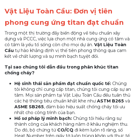
Vật Liệu Toàn Cầu: Đơn vị tiên
phong cung ứng titan đạt chuẩn
Trong một thị trường đầy biến động về tiêu chuẩn xây
dựng và PCCC, việc lựa chọn một nhà cung ứng có tâm và
có tầm là yếu tố sống còn cho mọi dự án.
Vật Liệu Toàn
Cầu
tự hào khẳng định vị thế tiên phong thông qua cam
kết về chất lượng và sự minh bạch tuyệt đối.
Tại sao chúng tôi dẫn đầu trong phân khúc titan
chống cháy?
Hệ sinh thái sản phẩm đạt chuẩn quốc tế:
Chúng
tôi không chỉ cung cấp titan, chúng tôi cung cấp sự an
tâm. Mọi sản phẩm tại Vật Liệu Toàn Cầu đều tuân thủ
các hệ thống tiêu chuẩn khắt khe như
ASTM B265
và
ASME SB265
, đảm bảo hiệu suất chống cháy tối ưu
nhất cho công trình của bạn.
Hồ sơ pháp lý minh bạch:
Chúng tôi hiểu rằng sự
thành công của khách hàng nằm ở khâu nghiệm thu.
Do đó, bộ chứng từ
CO/CQ
đi kèm luôn rõ ràng, số
Heat Number trên giấy tờ luôn trùng khớp với thực tế