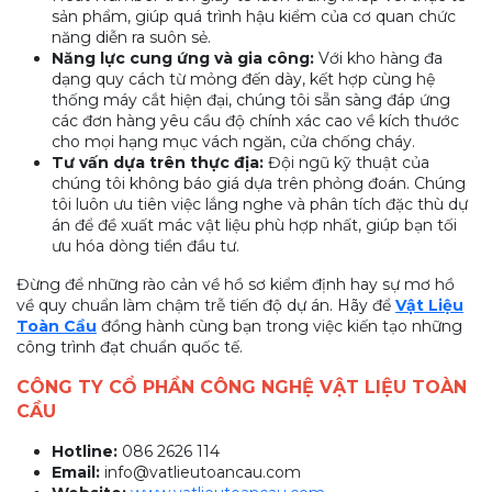
sản phẩm, giúp quá trình hậu kiểm của cơ quan chức
năng diễn ra suôn sẻ.
Năng lực cung ứng và gia công:
Với kho hàng đa
dạng quy cách từ mỏng đến dày, kết hợp cùng hệ
thống máy cắt hiện đại, chúng tôi sẵn sàng đáp ứng
các đơn hàng yêu cầu độ chính xác cao về kích thước
cho mọi hạng mục vách ngăn, cửa chống cháy.
Tư vấn dựa trên thực địa:
Đội ngũ kỹ thuật của
chúng tôi không báo giá dựa trên phỏng đoán. Chúng
tôi luôn ưu tiên việc lắng nghe và phân tích đặc thù dự
án để đề xuất mác vật liệu phù hợp nhất, giúp bạn tối
ưu hóa dòng tiền đầu tư.
Đừng để những rào cản về hồ sơ kiểm định hay sự mơ hồ
về quy chuẩn làm chậm trễ tiến độ dự án. Hãy để
Vật Liệu
Toàn Cầu
đồng hành cùng bạn trong việc kiến tạo những
công trình đạt chuẩn quốc tế.
CÔNG TY CỔ PHẦN CÔNG NGHỆ VẬT LIỆU TOÀN
CẦU
Hotline:
086 2626 114
Email:
info@vatlieutoancau.com