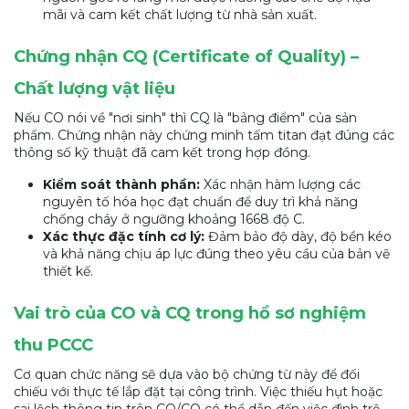
mãi và cam kết chất lượng từ nhà sản xuất.
Chứng nhận CQ (Certificate of Quality) –
Chất lượng vật liệu
Nếu CO nói về "nơi sinh" thì CQ là "bảng điểm" của sản
phẩm. Chứng nhận này chứng minh tấm titan đạt đúng các
thông số kỹ thuật đã cam kết trong hợp đồng.
Kiểm soát thành phần:
Xác nhận hàm lượng các
nguyên tố hóa học đạt chuẩn để duy trì khả năng
chống cháy ở ngưỡng khoảng 1668 độ C.
Xác thực đặc tính cơ lý:
Đảm bảo độ dày, độ bền kéo
và khả năng chịu áp lực đúng theo yêu cầu của bản vẽ
thiết kế.
Vai trò của CO và CQ trong hồ sơ nghiệm
thu PCCC
Cơ quan chức năng sẽ dựa vào bộ chứng từ này để đối
chiếu với thực tế lắp đặt tại công trình. Việc thiếu hụt hoặc
sai lệch thông tin trên CO/CQ có thể dẫn đến việc đình trệ