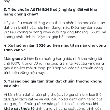
này.
3. Tiêu chuẩn ASTM B265 có ý nghĩa gì đối với khả
năng chống cháy?
Đây là tiêu chuẩn khẳng định thành phần hóa học của titan
đạt tinh khiết hoặc hợp kim đúng mác. Điều này đảm bảo
vật liệu không bị nóng chảy dưới ngưỡng khoảng 1668°C và
không phát sinh khí độc khi gặp hỏa hoạn.
4. Xu hướng năm 2026 ưu tiên mác titan nào cho công
trình xanh?
Mác
grade 2
hiện là xu hướng hàng đầu nhờ khả năng tái
chế 100%, trọng lượng nhẹ giúp giảm tải kết cấu và không
gây ô nhiễm môi trường, phù hợp với các tiêu chuẩn công
trình bền vững hiện nay.
5. Tại sao báo giá tấm titan đạt chuẩn thường không
cố định?
Vì tấm titan đạt chuẩn phụ thuộc vào giá sàn kim loại thế
giới, quy cách cắt xẻ và yêu cầu hồ sơ kiểm định riêng của
từng dự án. Chúng tôi sẽ báo giá chính xác nhất sau khi
khảo sát thực tế
tình trạng và công suất công trình của