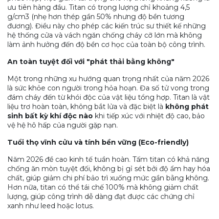
ưu tiên hàng đầu. Titan có trọng lượng chỉ khoảng 4,5
g/cm3 (nhẹ hơn thép gần 50% nhưng độ bền tương
đương). Điều này cho phép các kiến trúc sư thiết kế những
hệ thống cửa và vách ngăn chống cháy cỡ lớn mà không
làm ảnh hưởng đến độ bền cơ học của toàn bộ công trình.
An toàn tuyệt đối với "phát thải bằng không"
Một trong những xu hướng quan trọng nhất của năm 2026
là sức khỏe con người trong hỏa hoạn. Đa số tử vong trong
đám cháy đến từ khói độc của vật liệu tổng hợp. Titan là vật
liệu trơ hoàn toàn, không bắt lửa và đặc biệt là
không phát
sinh bất kỳ khí độc nào
khi tiếp xúc với nhiệt độ cao, bảo
vệ hệ hô hấp của người gặp nạn.
Tuổi thọ vĩnh cửu và tính bền vững (Eco-friendly)
Năm 2026 đề cao kinh tế tuần hoàn. Tấm titan có khả năng
chống ăn mòn tuyệt đối, không bị gỉ sét bởi độ ẩm hay hóa
chất, giúp giảm chi phí bảo trì xuống mức gần bằng không.
Hơn nữa, titan có thể tái chế 100% mà không giảm chất
lượng, giúp công trình dễ dàng đạt được các chứng chỉ
xanh như leed hoặc lotus.