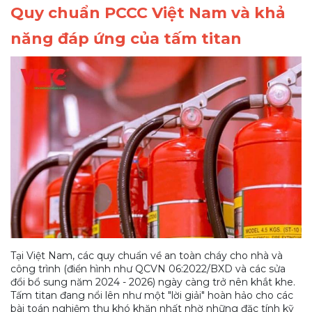
Quy chuẩn PCCC Việt Nam và khả
năng đáp ứng của tấm titan
Tại Việt Nam, các quy chuẩn về an toàn cháy cho nhà và
công trình (điển hình như QCVN 06:2022/BXD và các sửa
đổi bổ sung năm 2024 - 2026) ngày càng trở nên khắt khe.
Tấm titan đang nổi lên như một "lời giải" hoàn hảo cho các
bài toán nghiệm thu khó khăn nhất nhờ những đặc tính kỹ