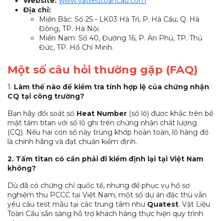
Website:
www.vatlieutoancau.com
Địa chỉ:
Miền Bắc: Số 25 - LK03 Hà Trì, P. Hà Cầu, Q. Hà
Đông, TP. Hà Nội.
Miền Nam: Số 40, Đường 16, P. An Phú, TP. Thủ
Đức, TP. Hồ Chí Minh.
Một số câu hỏi thường gặp (FAQ)
1.
Làm thế nào để kiểm tra tính hợp lệ của chứng nhận
CQ tại công trường?
Bạn hãy đối soát số
Heat Number
(số lô) được khắc trên bề
mặt tấm titan với số lô ghi trên chứng nhận chất lượng
(CQ). Nếu hai con số này trùng khớp hoàn toàn, lô hàng đó
là chính hãng và đạt chuẩn kiểm định.
2. Tấm titan có cần phải đi kiểm định lại tại Việt Nam
không?
Dù đã có chứng chỉ quốc tế, nhưng để phục vụ hồ sơ
nghiệm thu PCCC tại Việt Nam, một số dự án đặc thù vẫn
yêu cầu test mẫu tại các trung tâm như
Quatest
. Vật Liệu
Toàn Cầu sẵn sàng hỗ trợ khách hàng thực hiện quy trình