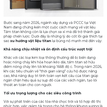
Bước sang năm 2026, ngành xây dựng và PCCC tại Việt
Nam đang chứng kiến một cuộc cách mạng về vật liệu.
Tấm titan không còn là lựa chọn xa xỉ mà đã trở thành giải
pháp chiến lược. Dưới đây là những lý do cốt lõi giải thích tại
sao
xu hướng vật liệu titan
lại bùng nổ mạnh mẽ đến vậy:
Khả năng chịu nhiệt và ổn định cấu trúc vượt trội
Khác với các loại kim loại thông thường dễ bị biến dạng
hoặc nóng chảy khi hỏa hoạn kéo dài, tấm titan sở hữu
điểm nóng chảy lên tới khoảng 1668 độ c. Trong năm 2026,
khi các tiêu chuẩn về "thời gian vàng" cứu hộ được nâng
cao, khả năng duy trì tính toàn vẹn kết cấu của titan giúp
ngăn chặn hiệu quả sự sụp đổ của các vách ngăn, tạo lối
thoát an toàn cho con người.
Tối ưu trọng lượng cho các siêu công trình
Với sự phát triển của các tòa nhà chọc trời và tổ hợp đô thị
phức hợp, việc giảm tải trọng cho hệ thống khung xương là