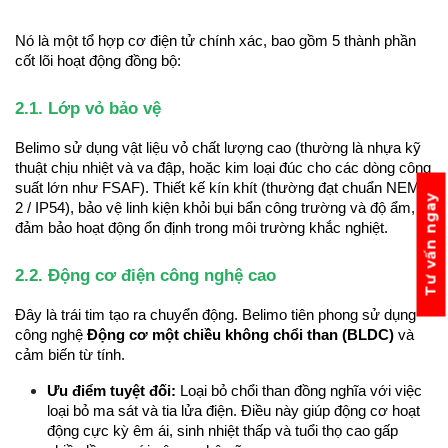
Nó là một tổ hợp cơ điện tử chính xác, bao gồm 5 thành phần 
cốt lõi hoạt động đồng bộ:
2.1. Lớp vỏ bảo vệ 
Belimo sử dụng vật liệu vỏ chất lượng cao (thường là nhựa kỹ 
thuật chịu nhiệt và va đập, hoặc kim loại đúc cho các dòng công 
suất lớn như FSAF). Thiết kế kín khít (thường đạt chuẩn NEMA 
Tư vấn ngay
2 / IP54), bảo vệ linh kiện khỏi bụi bẩn công trường và độ ẩm, 
đảm bảo hoạt động ổn định trong môi trường khắc nghiệt.
2.2. Động cơ điện công nghệ cao
Đây là trái tim tạo ra chuyển động. Belimo tiên phong sử dụng 
công nghệ 
Động cơ một chiều không chổi than (BLDC)
 và 
cảm biến từ tính.
Ưu điểm tuyệt đối:
 Loại bỏ chổi than đồng nghĩa với việc 
loại bỏ ma sát và tia lửa điện. Điều này giúp động cơ hoạt 
động cực kỳ êm ái, sinh nhiệt thấp và tuổi thọ cao gấp 