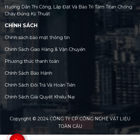
Hướng Dẫn Thi Công, Lắp Đặt Và Bảo Trì Tấm Titan Chống
Cháy Đúng Kỹ Thuật
CHÍNH SÁCH
Tiêu Chuẩn Tấm Titan Chống Cháy Và Xu Hướng Kiểm
Định Mới Nhất 2026
Chính sách bảo mật thông tin
Phân Loại Các Loại Tấm Titan Chống Cháy Trên Thị
Chính Sách Giao Hàng & Vận Chuyển
Trường Việt Nam Hiện Nay
Phương thức thanh toán
Tấm Titan Chống Cháy: Tính Năng, Lợi Ích & So Sánh Chi
Tiết Với MGO, Rockwool
Chính Sách Bảo Hành
Cấu tạo và thành phần chính của tấm titan chống cháy: Bí
Chính Sách Đổi Trả Và Hoàn Tiền
mật công nghệ vật liệu xanh
Chính Sách Giải Quyết Khiếu Nại
Tổng quan về tấm titan chống cháy: Đặc tính, ứng dụng
đa dạng trong xây dựng
Copyright © 2024 CÔNG TY CP CÔNG NGHỆ VẬT LIỆU
Phân loại quạt tường hút khói phòng cháy chữa cháy phổ
biến trên thị trường
TOÀN CẦU
Cấu tạo và nguyên lý vận hành của quạt gắn tường hút