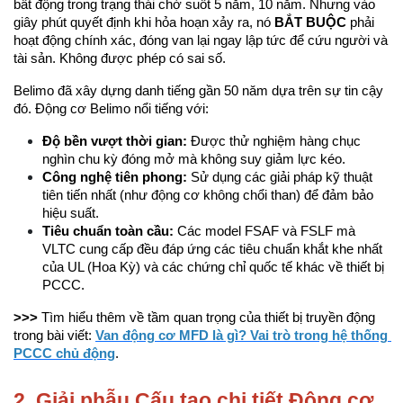
bất động trong trạng thái chờ suốt 5 năm, 10 năm. Nhưng vào 
giây phút quyết định khi hỏa hoạn xảy ra, nó 
BẮT BUỘC
 phải 
hoạt động chính xác, đóng van lại ngay lập tức để cứu người và 
tài sản. Không được phép có sai số.
Belimo đã xây dựng danh tiếng gần 50 năm dựa trên sự tin cậy 
đó. Động cơ Belimo nổi tiếng với:
Độ bền vượt thời gian:
 Được thử nghiệm hàng chục 
nghìn chu kỳ đóng mở mà không suy giảm lực kéo.
Công nghệ tiên phong:
 Sử dụng các giải pháp kỹ thuật 
tiên tiến nhất (như động cơ không chổi than) để đảm bảo 
hiệu suất.
Tiêu chuẩn toàn cầu:
 Các model FSAF và FSLF mà 
VLTC cung cấp đều đáp ứng các tiêu chuẩn khắt khe nhất 
của UL (Hoa Kỳ) và các chứng chỉ quốc tế khác về thiết bị 
PCCC.
>>> 
Tìm hiểu thêm về tầm quan trọng của thiết bị truyền động 
trong bài viết: 
Van động cơ MFD là gì? Vai trò trong hệ thống 
PCCC chủ động
.
2. Giải phẫu Cấu tạo chi tiết Động cơ 