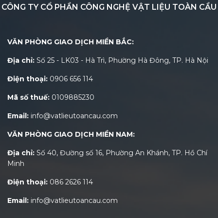
CÔNG TY CỔ PHẦN CÔNG NGHỆ VẬT LIỆU TOÀN CẦU
VĂN PHÒNG GIAO DỊCH MIỀN BẮC:
Địa chỉ:
Số 25 - LK03 - Hà Trì, Phường Hà Đông, TP. Hà Nội
Điện thoại:
0906 656 114
Mã số thuế:
0109885230
Email:
info@vatlieutoancau.com
VĂN PHÒNG GIAO DỊCH MIỀN NAM:
Địa chỉ:
Số 40, Đường số 16, Phường An Khánh, TP. Hồ Chí
Minh
Điện thoại:
086 2626 114
Email:
info@vatlieutoancau.com