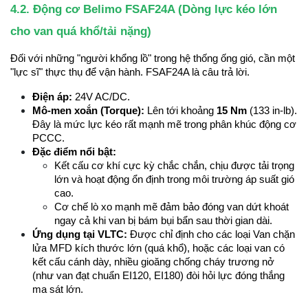
4.2. Động cơ Belimo FSAF24A (Dòng lực kéo lớn 
cho van quá khổ/tải nặng)
Đối với những "người khổng lồ" trong hệ thống ống gió, cần một 
"lực sĩ" thực thụ để vận hành. FSAF24A là câu trả lời.
Điện áp:
 24V AC/DC.
Mô-men xoắn (Torque):
 Lên tới khoảng 
15 Nm
 (133 in-lb). 
Đây là mức lực kéo rất mạnh mẽ trong phân khúc động cơ 
PCCC.
Đặc điểm nổi bật:
Kết cấu cơ khí cực kỳ chắc chắn, chịu được tải trọng 
lớn và hoạt động ổn định trong môi trường áp suất gió 
cao.
Cơ chế lò xo mạnh mẽ đảm bảo đóng van dứt khoát 
ngay cả khi van bị bám bụi bẩn sau thời gian dài.
Ứng dụng tại VLTC:
 Được chỉ định cho các loại Van chặn 
lửa MFD kích thước lớn (quá khổ), hoặc các loại van có 
kết cấu cánh dày, nhiều gioăng chống cháy trương nở 
(như van đạt chuẩn EI120, EI180) đòi hỏi lực đóng thắng 
ma sát lớn.