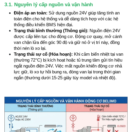
3.1. Nguyên lý cấp nguồn và vận hành
Điện áp an toàn:
 Sử dụng nguồn 24V giúp tăng tính an 
toàn điện cho hệ thống và dễ dàng tích hợp với các hệ 
thống điều khiển BMS hiện đại.
Trạng thái bình thường (Thông gió):
 Nguồn điện 24V 
được cấp liên tục cho động cơ. Động cơ quay, mở cánh 
van chặn lửa đến góc 90 độ và giữ nó ở vị trí này, đồng 
thời nén lò xo lại.
Trạng thái sự cố (Hỏa hoạn):
 Khi cảm biến nhiệt tại van 
(thường 72°C) bị kích hoạt hoặc tủ trung tâm gửi tín hiệu 
ngắt nguồn điện 24V. Việc mất nguồn khiến động cơ nhả 
lực giữ, lò xo tự hồi bung ra, đóng van lại trong thời gian 
ngắn (thường dưới 15-25 giây tùy model và nhiệt độ).