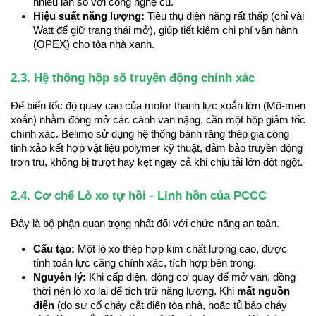
nhiều lần so với công nghệ cũ.
Hiệu suất năng lượng:
 Tiêu thụ điện năng rất thấp (chỉ vài 
Watt để giữ trạng thái mở), giúp tiết kiệm chi phí vận hành 
(OPEX) cho tòa nhà xanh.
2.3. Hệ thống hộp số truyền động chính xác
Để biến tốc độ quay cao của motor thành lực xoắn lớn (Mô-men 
xoắn) nhằm đóng mở các cánh van nặng, cần một hộp giảm tốc 
chính xác. Belimo sử dụng hệ thống bánh răng thép gia công 
tinh xảo kết hợp vật liệu polymer kỹ thuật, đảm bảo truyền động 
trơn tru, không bị trượt hay kẹt ngay cả khi chịu tải lớn đột ngột.
2.4. Cơ chế Lò xo tự hồi - Linh hồn của PCCC
Đây là bộ phận quan trọng nhất đối với chức năng an toàn.
Cấu tạo:
 Một lò xo thép hợp kim chất lượng cao, được 
tính toán lực căng chính xác, tích hợp bên trong.
Nguyên lý:
 Khi cấp điện, động cơ quay để mở van, đồng 
thời nén lò xo lại để tích trữ năng lượng. Khi 
mất nguồn 
điện
 (do sự cố cháy cắt điện tòa nhà, hoặc tủ báo cháy 