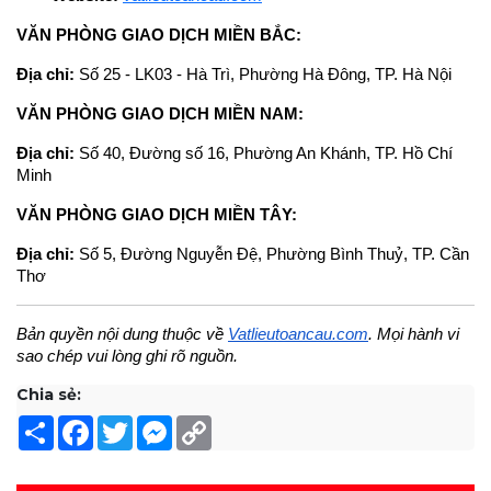
VĂN PHÒNG GIAO DỊCH MIỀN BẮC:
Địa chỉ: 
Số 25 - LK03 - Hà Trì, Phường Hà Đông, TP. Hà Nội
VĂN PHÒNG GIAO DỊCH MIỀN NAM:
Địa chỉ: 
Số 40, Đường số 16, Phường An Khánh, TP. Hồ Chí 
Minh
VĂN PHÒNG GIAO DỊCH MIỀN TÂY:
Địa chỉ: 
Số 5, Đường Nguyễn Đệ, Phường Bình Thuỷ, TP. Cần 
Thơ
Bản quyền nội dung thuộc về 
Vatlieutoancau.com
. Mọi hành vi 
sao chép vui lòng ghi rõ nguồn.
Chia sẻ:
Share
Facebook
Twitter
Messenger
Copy
Link