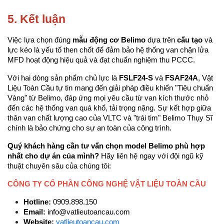
5. Kết luận
Việc lựa chọn đúng 
mẫu động cơ Belimo
 dựa trên 
cấu tạo
 và 
lực kéo là yếu tố then chốt để đảm bảo hệ thống van chặn lửa 
MFD hoạt động hiệu quả và đạt chuẩn nghiệm thu PCCC.
Với hai dòng sản phẩm chủ lực là 
FSLF24-S
 và 
FSAF24A
, Vật 
Liệu Toàn Cầu tự tin mang đến giải pháp điều khiển "Tiêu chuẩn 
Vàng" từ Belimo, đáp ứng mọi yêu cầu từ van kích thước nhỏ 
đến các hệ thống van quá khổ, tải trọng nặng. Sự kết hợp giữa 
thân van chất lượng cao của VLTC và "trái tim" Belimo Thụy Sĩ 
chính là bảo chứng cho sự an toàn của công trình.
Quý khách hàng cần tư vấn chọn model Belimo phù hợp 
nhất cho dự án của mình?
 Hãy liên hệ ngay với đội ngũ kỹ 
thuật chuyên sâu của chúng tôi:
CÔNG TY CỔ PHẦN CÔNG NGHỆ VẬT LIỆU TOÀN CẦU
Hotline:
 0909.898.150
Email:
 info@vatlieutoancau.com
Website:
vatlieutoancau.com