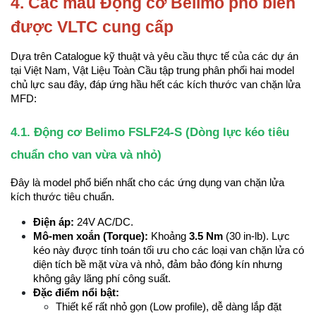
4. Các mẫu Động cơ Belimo phổ biến 
được VLTC cung cấp
Dựa trên Catalogue kỹ thuật và yêu cầu thực tế của các dự án 
tại Việt Nam, Vật Liệu Toàn Cầu tập trung phân phối hai model 
chủ lực sau đây, đáp ứng hầu hết các kích thước van chặn lửa 
MFD:
4.1. Động cơ Belimo FSLF24-S (Dòng lực kéo tiêu 
chuẩn cho van vừa và nhỏ)
Đây là model phổ biến nhất cho các ứng dụng van chặn lửa 
kích thước tiêu chuẩn.
Điện áp:
 24V AC/DC.
Mô-men xoắn (Torque):
 Khoảng 
3.5 Nm
 (30 in-lb). Lực 
kéo này được tính toán tối ưu cho các loại van chặn lửa có 
diện tích bề mặt vừa và nhỏ, đảm bảo đóng kín nhưng 
không gây lãng phí công suất.
Đặc điểm nổi bật:
Thiết kế rất nhỏ gọn (Low profile), dễ dàng lắp đặt 