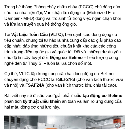
Trong hệ thống Phòng cháy chữa cháy (PCCC) chủ động của 
các tòa nhà hiện đại, Van chặn lửa động cơ (Motorized Fire 
Damper - MFD) đóng vai trò sinh tử trong việc ngăn chặn khói 
và lửa lan truyền qua hệ thống ống gió.
Tại 
Vật Liệu Toàn Cầu (VLTC)
, bên cạnh các dòng động cơ 
tiêu chuẩn, chúng tôi tự hào là nhà cung cấp các giải pháp cao 
cấp nhất, đáp ứng những tiêu chuẩn khắt khe của các công 
trình trọng điểm quốc gia và quốc tế. Đối với những dự án yêu 
cầu độ tin cậy tuyệt đối, 
Động cơ Belimo
 – biểu tượng công 
nghệ đến từ Thụy Sĩ – luôn là lựa chọn số một.
Cụ thể, VLTC tập trung cung cấp hai dòng động cơ Belimo 
chuyên dụng cho PCCC là 
FSLF24-S
 (cho van kích thước vừa 
và nhỏ) và 
FSAF24A
 (cho van kích thước lớn, chịu tải cao).
Bài viết này sẽ đi sâu vào "giải phẫu" 
cấu tạo động cơ Belimo
, 
phân tích 
kỹ thuật điều khiển
 an toàn và làm rõ ứng dụng của 
hai mẫu động cơ chủ lực này.