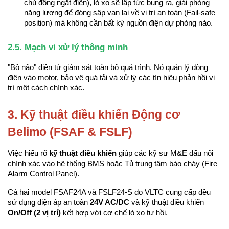
chủ động ngắt điện), lò xo sẽ lập tức bung ra, giải phóng 
năng lượng để đóng sập van lại về vị trí an toàn (Fail-safe 
position) mà không cần bất kỳ nguồn điện dự phòng nào.
2.5. Mạch vi xử lý thông minh
"Bộ não" điện tử giám sát toàn bộ quá trình. Nó quản lý dòng 
điện vào motor, bảo vệ quá tải và xử lý các tín hiệu phản hồi vị 
trí một cách chính xác.
3. Kỹ thuật điều khiển Động cơ 
Belimo (FSAF & FSLF)
Việc hiểu rõ 
kỹ thuật điều khiển
 giúp các kỹ sư M&E đấu nối 
chính xác vào hệ thống BMS hoặc Tủ trung tâm báo cháy (Fire 
Alarm Control Panel).
Cả hai model FSAF24A và FSLF24-S do VLTC cung cấp đều 
sử dụng điện áp an toàn 
24V AC/DC
 và kỹ thuật điều khiển 
On/Off (2 vị trí)
 kết hợp với cơ chế lò xo tự hồi.