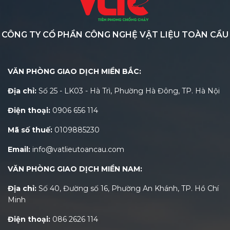
CÔNG TY CỔ PHẦN CÔNG NGHỆ VẬT LIỆU TOÀN CẦU
VĂN PHÒNG GIAO DỊCH MIỀN BẮC:
Địa chỉ:
Số 25 - LK03 - Hà Trì, Phường Hà Đông, TP. Hà Nội
Điện thoại:
0906 656 114
Mã số thuế:
0109885230
Email:
info@vatlieutoancau.com
VĂN PHÒNG GIAO DỊCH MIỀN NAM:
Địa chỉ:
Số 40, Đường số 16, Phường An Khánh, TP. Hồ Chí
Minh
Điện thoại:
086 2626 114