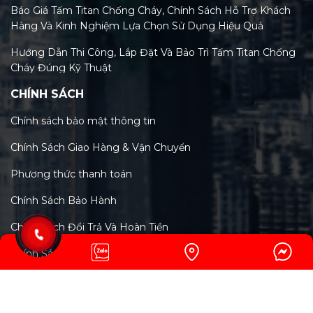
Báo Giá Tấm Titan Chống Cháy, Chính Sách Hỗ Trợ Khách
Hàng Và Kinh Nghiệm Lựa Chọn Sử Dụng Hiệu Quả
Hướng Dẫn Thi Công, Lắp Đặt Và Bảo Trì Tấm Titan Chống
Cháy Đúng Kỹ Thuật
CHÍNH SÁCH
Tiêu Chuẩn Tấm Titan Chống Cháy Và Xu Hướng Kiểm
Định Mới Nhất 2026
Chính sách bảo mật thông tin
Phân Loại Các Loại Tấm Titan Chống Cháy Trên Thị
Chính Sách Giao Hàng & Vận Chuyển
Trường Việt Nam Hiện Nay
Phương thức thanh toán
Tấm Titan Chống Cháy: Tính Năng, Lợi Ích & So Sánh Chi
Tiết Với MGO, Rockwool
Chính Sách Bảo Hành
Cấu tạo và thành phần chính của tấm titan chống cháy: Bí
Chính Sách Đổi Trả Và Hoàn Tiền
mật công nghệ vật liệu xanh
Chính Sách Giải Quyết Khiếu Nại
Tổng quan về tấm titan chống cháy: Đặc tính, ứng dụng
đa dạng trong xây dựng
Copyright © 2024 CÔNG TY CP CÔNG NGHỆ VẬT LIỆU
Phân loại quạt tường hút khói phòng cháy chữa cháy phổ