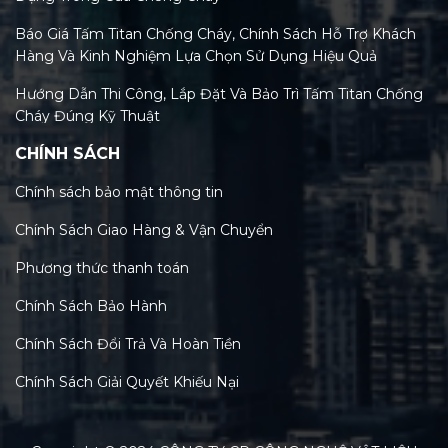
Báo Giá Tấm Titan Chống Cháy, Chính Sách Hỗ Trợ Khách
Hàng Và Kinh Nghiệm Lựa Chọn Sử Dụng Hiệu Quả
Hướng Dẫn Thi Công, Lắp Đặt Và Bảo Trì Tấm Titan Chống
Cháy Đúng Kỹ Thuật
CHÍNH SÁCH
Tiêu Chuẩn Tấm Titan Chống Cháy Và Xu Hướng Kiểm
Định Mới Nhất 2026
Chính sách bảo mật thông tin
Phân Loại Các Loại Tấm Titan Chống Cháy Trên Thị
Chính Sách Giao Hàng & Vận Chuyển
Trường Việt Nam Hiện Nay
Phương thức thanh toán
Tấm Titan Chống Cháy: Tính Năng, Lợi Ích & So Sánh Chi
Tiết Với MGO, Rockwool
Chính Sách Bảo Hành
Cấu tạo và thành phần chính của tấm titan chống cháy: Bí
Chính Sách Đổi Trả Và Hoàn Tiền
mật công nghệ vật liệu xanh
Chính Sách Giải Quyết Khiếu Nại
Tổng quan về tấm titan chống cháy: Đặc tính, ứng dụng
đa dạng trong xây dựng