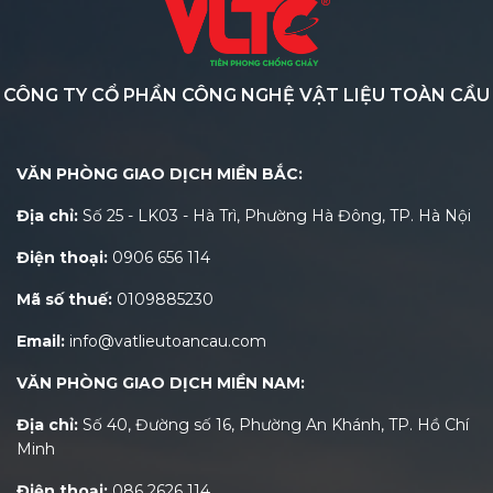
CÔNG TY CỔ PHẦN CÔNG NGHỆ VẬT LIỆU TOÀN CẦU
VĂN PHÒNG GIAO DỊCH MIỀN BẮC:
Địa chỉ:
Số 25 - LK03 - Hà Trì, Phường Hà Đông, TP. Hà Nội
Điện thoại:
0906 656 114
Mã số thuế:
0109885230
Email:
info@vatlieutoancau.com
VĂN PHÒNG GIAO DỊCH MIỀN NAM:
Địa chỉ:
Số 40, Đường số 16, Phường An Khánh, TP. Hồ Chí
Minh
Điện thoại:
086 2626 114