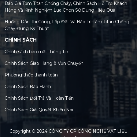
Báo Giá Tấm Titan Chống Cháy, Chính Sách Hỗ Trợ Khách
Hàng Và Kinh Nghiệm Lựa Chọn Sử Dụng Hiệu Quả
Hướng Dẫn Thi Công, Lắp Đặt Và Bảo Trì Tấm Titan Chống
Cháy Đúng Kỹ Thuật
CHÍNH SÁCH
Tiêu Chuẩn Tấm Titan Chống Cháy Và Xu Hướng Kiểm
Định Mới Nhất 2026
Chính sách bảo mật thông tin
Phân Loại Các Loại Tấm Titan Chống Cháy Trên Thị
Chính Sách Giao Hàng & Vận Chuyển
Trường Việt Nam Hiện Nay
Phương thức thanh toán
Tấm Titan Chống Cháy: Tính Năng, Lợi Ích & So Sánh Chi
Tiết Với MGO, Rockwool
Chính Sách Bảo Hành
Cấu tạo và thành phần chính của tấm titan chống cháy: Bí
Chính Sách Đổi Trả Và Hoàn Tiền
mật công nghệ vật liệu xanh
Chính Sách Giải Quyết Khiếu Nại
Tổng quan về tấm titan chống cháy: Đặc tính, ứng dụng
đa dạng trong xây dựng
Copyright © 2024 CÔNG TY CP CÔNG NGHỆ VẬT LIỆU
Phân loại quạt tường hút khói phòng cháy chữa cháy phổ