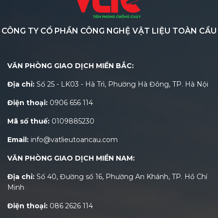
CÔNG TY CỔ PHẦN CÔNG NGHỆ VẬT LIỆU TOÀN CẦU
VĂN PHÒNG GIAO DỊCH MIỀN BẮC:
Địa chỉ:
Số 25 - LK03 - Hà Trì, Phường Hà Đông, TP. Hà Nội
Điện thoại:
0906 656 114
Mã số thuế:
0109885230
Email:
info@vatlieutoancau.com
VĂN PHÒNG GIAO DỊCH MIỀN NAM:
Địa chỉ:
Số 40, Đường số 16, Phường An Khánh, TP. Hồ Chí
Minh
Điện thoại:
086 2626 114