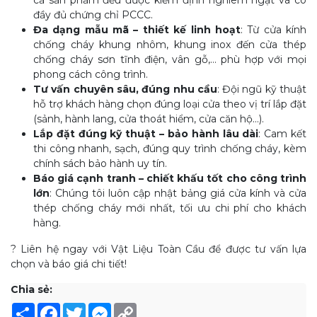
cả sản phẩm đều được kiểm định nghiêm ngặt và có
đầy đủ chứng chỉ PCCC.
Đa dạng mẫu mã – thiết kế linh hoạt
: Từ cửa kính
chống cháy khung nhôm, khung inox đến cửa thép
chống cháy sơn tĩnh điện, vân gỗ,… phù hợp với mọi
phong cách công trình.
Tư vấn chuyên sâu, đúng nhu cầu
: Đội ngũ kỹ thuật
hỗ trợ khách hàng chọn đúng loại cửa theo vị trí lắp đặt
(sảnh, hành lang, cửa thoát hiểm, cửa căn hộ…).
Lắp đặt đúng kỹ thuật – bảo hành lâu dài
: Cam kết
thi công nhanh, sạch, đúng quy trình chống cháy, kèm
chính sách bảo hành uy tín.
Báo giá cạnh tranh – chiết khấu tốt cho công trình
lớn
: Chúng tôi luôn cập nhật bảng giá cửa kính và cửa
thép chống cháy mới nhất, tối ưu chi phí cho khách
hàng.
? Liên hệ ngay với Vật Liệu Toàn Cầu để được tư vấn lựa
chọn và báo giá chi tiết!
Chia sẻ:
Share
Facebook
Twitter
Messenger
Copy