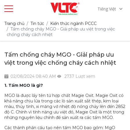
Tiếng Việt
Trang chủ
Tin tức
Kiến thức ngành PCCC
Tấm chống cháy MGO - Giải pháp ưu việt trong việc
chống cháy cách nhiệt
Tấm chống cháy MGO - Giải pháp ưu
việt trong việc chống cháy cách nhiệt
02/08/2024 08:40 AM
2737 Lượt xem
1. Tấm MGO là gì?
MGO là được lấy tên từ hợp chất Magie Oxit. Magie Oxit có
khả năng chịu lửa trong các lò sản xuất sắt thép, kim loại
màu, thủy tinh, xi măng vớ nhiệt độ nóng chảy lên đến 2852
độ C. Chính vì tính năng ưu việt đó, Magie Oxit là một trong
những nguyên liệu chính để sản xuất ra các tấm MGO.
Các thành phần cấu tạo nên tấm MGO bao gồm: MgO