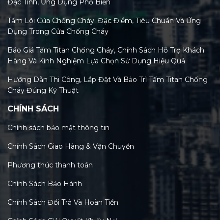
Đặc Tính, Ứng Dụng Phổ Biến
Tấm Lõi Cửa Chống Cháy: Đặc Điểm, Tiêu Chuẩn Và Ứng
Dụng Trong Cửa Chống Cháy
Báo Giá Tấm Titan Chống Cháy, Chính Sách Hỗ Trợ Khách
Hàng Và Kinh Nghiệm Lựa Chọn Sử Dụng Hiệu Quả
Hướng Dẫn Thi Công, Lắp Đặt Và Bảo Trì Tấm Titan Chống
Cháy Đúng Kỹ Thuật
CHÍNH SÁCH
Tiêu Chuẩn Tấm Titan Chống Cháy Và Xu Hướng Kiểm
Định Mới Nhất 2026
Chính sách bảo mật thông tin
Phân Loại Các Loại Tấm Titan Chống Cháy Trên Thị
Chính Sách Giao Hàng & Vận Chuyển
Trường Việt Nam Hiện Nay
Phương thức thanh toán
Tấm Titan Chống Cháy: Tính Năng, Lợi Ích & So Sánh Chi
Tiết Với MGO, Rockwool
Chính Sách Bảo Hành
Cấu tạo và thành phần chính của tấm titan chống cháy: Bí
Chính Sách Đổi Trả Và Hoàn Tiền
mật công nghệ vật liệu xanh