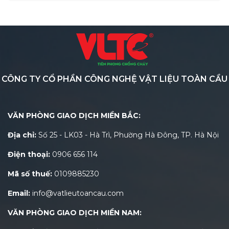
CÔNG TY CỔ PHẦN CÔNG NGHỆ VẬT LIỆU TOÀN CẦU
VĂN PHÒNG GIAO DỊCH MIỀN BẮC:
Địa chỉ:
Số 25 - LK03 - Hà Trì, Phường Hà Đông, TP. Hà Nội
Điện thoại:
0906 656 114
Mã số thuế:
0109885230
Email:
info@vatlieutoancau.com
VĂN PHÒNG GIAO DỊCH MIỀN NAM: