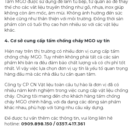
Tấm MGO được sử dụng để làm tủ bếp, tử quần áo để thay
thế cho các vât liệu truyền thống như gỗ, nhựa, inox giúp
không còn ẩm mốc, ám mùi. Không ảnh hưởng đến sức
khỏe cũng như thân thiện với môi trường. Đồng thời sản
phẩm còn có tuổi thọ cao hơn nhiều so với các vật liệu
khác.
4. Cơ sở cung cấp tấm chống cháy MGO uy tín
Hiện nay trên thị trường có nhiều đơn vị cung cấp tấm
chống cháy MGO. Tuy nhiên không phải tất cả các sản
phẩm khi bán ra đều đảm bảo chất lượng và có chi phí tốt
nhất. Vì vậy việc lựa chọn đơn vị uy tín là yếu tố quan trọng
hàng đầu mà các nhà đầu tư cần quan tâm.
Công ty CP CN Vật liệu toàn cầu tự hào là đơn vị đã có
nhiều năm kinh nghiệm trong việc cung cấp vật liệu chống
cháy. Chúng tôi mang đến cho khách hàng tấm chống
cháy MGO chính hãng, với đa dạng các dòng sản phẩm
khác nhau, phù hợp với từng nhu cầu xây dựng.
Để được tư vấn thêm các thông tin, vui lòng liên hê
hotline:
0909.898.150 / 0357.417.361