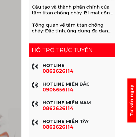
Với MGO, Rockwool
Cấu tạo và thành phần chính của
tấm titan chống cháy: Bí mật công
nghệ vật liệu xanh
Tổng quan về tấm titan chống
cháy: Đặc tính, ứng dụng đa dạng
trong xây dựng
HỖ TRỢ TRỰC TUYẾN
HOTLINE
0862626114
HOTLINE MIỀN BẮC
Tư vấn ngay
0906656114
HOTLINE MIỀN NAM
0862626114
HOTLINE MIỀN TÂY
0862626114