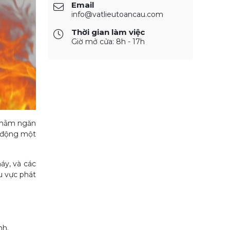
Email
info@vatlieutoancau.com
Thời gian làm việc
Giờ mở cửa: 8h - 17h
 nhằm ngăn
t động một
áy, và các
u vực phát
nh.