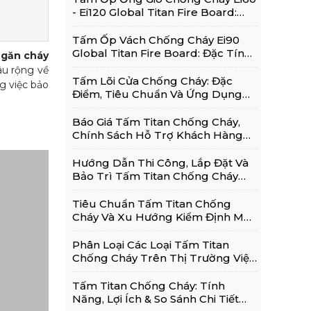
- Ei120 Global Titan Fire Board:
Thông Tin Chi Tiết
Tấm Ốp Vách Chống Cháy Ei90
Global Titan Fire Board: Đặc Tính,
ngăn cháy
Ứng Dụng Phổ Biến
âu rộng về
Tấm Lõi Cửa Chống Cháy: Đặc
g việc bảo
Điểm, Tiêu Chuẩn Và Ứng Dụng
Trong Cửa Chống Cháy
Báo Giá Tấm Titan Chống Cháy,
Chính Sách Hỗ Trợ Khách Hàng
Và Kinh Nghiệm Lựa Chọn Sử
Dụng Hiệu Quả
Hướng Dẫn Thi Công, Lắp Đặt Và
Bảo Trì Tấm Titan Chống Cháy
Đúng Kỹ Thuật
Tiêu Chuẩn Tấm Titan Chống
Cháy Và Xu Hướng Kiểm Định Mới
Nhất 2026
Phân Loại Các Loại Tấm Titan
Chống Cháy Trên Thị Trường Việt
Nam Hiện Nay
Tấm Titan Chống Cháy: Tính
Năng, Lợi Ích & So Sánh Chi Tiết