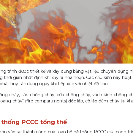
ông trình được thiết kế và xây dựng bằng vật liệu chuyên dụng
ng thời gian nhất định khi xảy ra hỏa hoạn. Các cấu kiện này hoạ
hát huy tác dụng ngay khi tiếp xúc với nhiệt độ cao.
ng cháy, sàn chống cháy, cửa chống cháy, vách kính chống ch
khoang cháy" (fire compartments) độc lập, cô lập đám cháy tại kh
ệ thống PCCC tổng thể
g góp vào sự thành công của toàn bộ hệ thống PCCC của công trì