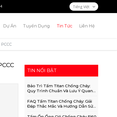
14
Tiếng Việt
Dự Án
Tuyển Dụng
Tin Tức
Liên Hệ
ng PCCC
 PCCC
TIN NỔI BẬT
Bảo Trì Tấm Titan Chống Cháy:
Quy Trình Chuẩn Và Lưu Ý Quan
Trọng
FAQ Tấm Titan Chống Cháy: Giải
Đáp Thắc Mắc Và Hướng Dẫn Sử
Dụng Chi Tiết
Tấm Ốp Ống Gió Chống Cháy Ei60