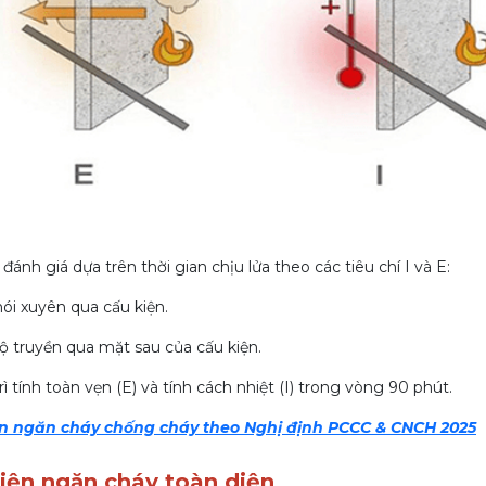
nh giá dựa trên thời gian chịu lửa theo các tiêu chí I và E:
ói xuyên qua cấu kiện.
 truyền qua mặt sau của cấu kiện.
ì tính toàn vẹn (E) và tính cách nhiệt (I) trong vòng 90 phút.
iện ngăn cháy chống cháy theo Nghị định PCCC & CNCH 2025
kiện ngăn cháy toàn diện