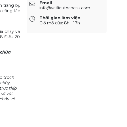
Email
 trang bị,
info@vatlieutoancau.com
ụ công tác
Thời gian làm việc
Giờ mở cửa: 8h - 17h
ữa cháy và
 8 Điều 20
 chữa
ó trách
 cháy,
trực tiếp
 sở vật
 cháy và