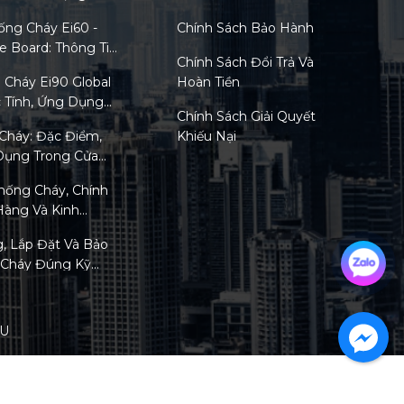
ng Cháy Ei60 -
Chính Sách Bảo Hành
re Board: Thông Tin
Chính Sách Đổi Trả Và
Cháy Ei90 Global
Hoàn Tiền
c Tính, Ứng Dụng
Chính Sách Giải Quyết
Cháy: Đặc Điểm,
Khiếu Nại
Dụng Trong Cửa
hống Cháy, Chính
Hàng Và Kinh
ử Dụng Hiệu Quả
, Lắp Đặt Và Bảo
g Cháy Đúng Kỹ
an Chống Cháy Và
 Mới Nhất 2026
ẦU
Tấm Titan Chống
g Việt Nam Hiện