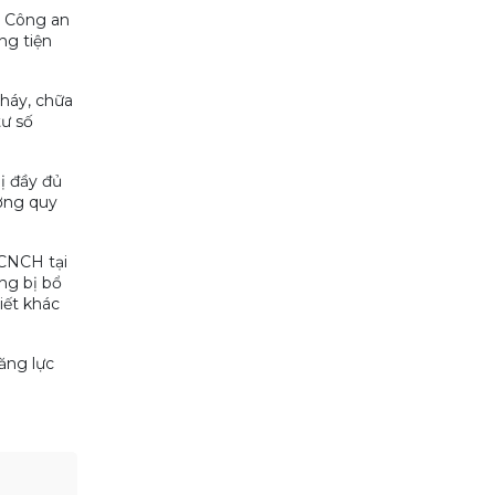
ộ Công an
ng tiện
háy, chữa
ư số
ị đầy đủ
ợng quy
 CNCH tại
ng bị bổ
iết khác
ăng lực