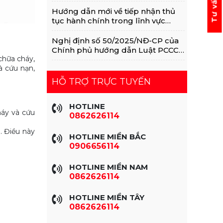
Hướng dẫn mới về tiếp nhận thủ
tục hành chính trong lĩnh vực
PCCC CNCH 2025
Nghị định số 50/2025/NĐ-CP của
Chính phủ hướng dẫn Luật PCCC
chữa cháy,
& CNCH
à cứu nạn,
HỖ TRỢ TRỰC TUYẾN
HOTLINE
háy và cứu
0862626114
. Điều này
HOTLINE MIỀN BẮC
0906656114
HOTLINE MIỀN NAM
0862626114
HOTLINE MIỀN TÂY
0862626114