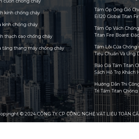
n cuốn chống cháy
Tiết
Tấm Ốp Ống Gió Chố
h kính chống cháy
Ei120 Global Titan Fi
Chi Tiết
 kính chống cháy
Tấm Ốp Vách Chống 
Titan Fire Board: Đặ
h thạch cao chống cháy
Phổ Biến
Tấm Lõi Cửa Chống 
 tầng thang máy chống cháy
Tiêu Chuẩn Và Ứng 
Chống Cháy
Báo Giá Tấm Titan C
Sách Hỗ Trợ Khách 
Nghiệm Lựa Chọn S
Hướng Dẫn Thi Công
Trì Tấm Titan Chốn
Thuật
Tiêu Chuẩn Tấm Tit
Xu Hướng Kiểm Định
opyright © 2024 CÔNG TY CP CÔNG NGHỆ VẬT LIỆU TOÀN C
Phân Loại Các Loại 
Cháy Trên Thị Trườn
Nay