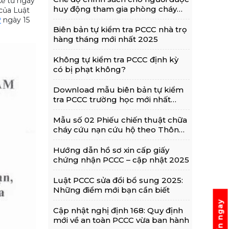
kể từ ngày
huy động tham gia phòng cháy
 của Luật
chữa cháy
P
ngày 15
Biên bản tự kiểm tra PCCC nhà trọ
hàng tháng mới nhất 2025
Không tự kiểm tra PCCC định kỳ
có bị phạt không?
Download mẫu biên bản tự kiểm
tra PCCC trường học mới nhất
theo Nghị định 105
Mẫu số 02 Phiếu chiến thuật chữa
cháy cứu nạn cứu hộ theo Thông
tư 36 2025 TT BCA
Hướng dẫn hồ sơ xin cấp giấy
chứng nhận PCCC – cập nhật 2025
Luật PCCC sửa đổi bổ sung 2025:
Những điểm mới bạn cần biết
Tư vấn ngay
Cập nhật nghị định 168: Quy định
mới về an toàn PCCC vừa ban hành