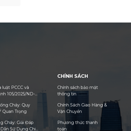
CHÍNH SÁCH
a luật PCCC và
Chính sách bảo mật
ịnh 105/2025/ND-
thông tin
2025/TT-BCA
hống Cháy: Quy
Chính Sách Giao Hàng &
 Ý Quan Trọng
Vận Chuyển
g Cháy: Giải Đáp
Phương thức thanh
 Dẫn Sử Dụng Chi
toán