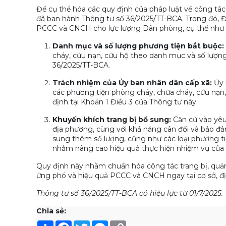
Để cụ thể hóa các quy định của pháp luật về công t
đã ban hành Thông tư số 36/2025/TT-BCA. Trong đó, Điề
PCCC và CNCH cho lực lượng Dân phòng, cụ thể như 
Danh mục và số lượng phương tiện bắt buộc:
cháy, cứu nạn, cứu hộ theo danh mục và số lượng 
36/2025/TT-BCA.
Trách nhiệm của Ủy ban nhân dân cấp xã:
Ủy 
các phương tiện phòng cháy, chữa cháy, cứu nạn
định tại Khoản 1 Điều 3 của Thông tư này.
Khuyến khích trang bị bổ sung:
Căn cứ vào yêu
địa phương, cùng với khả năng cân đối và bảo đả
sung thêm số lượng, cũng như các loại phương tiệ
nhằm nâng cao hiệu quả thực hiện nhiệm vụ của
Quy định này nhằm chuẩn hóa công tác trang bị, quả
ứng phó và hiệu quả PCCC và CNCH ngay tại cơ sở, đị
Thông tư số 36/2025/TT-BCA có hiệu lực từ 01/7/2025.
Chia sẻ:
Share
Facebook
Twitter
Messenger
Copy