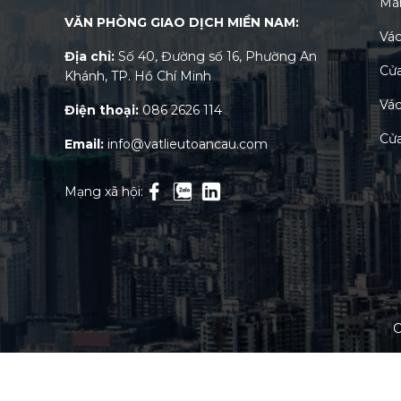
Mà
VĂN PHÒNG GIAO DỊCH MIỀN NAM:
Vác
Địa chỉ:
Số 40, Đường số 16, Phường An
Cửa
Khánh, TP. Hồ Chí Minh
Vác
Điện thoại:
086 2626 114
Cửa
Email:
info@vatlieutoancau.com
Mạng xã hội:
C