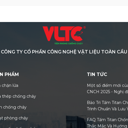
CÔNG TY CỔ PHẦN CÔNG NGHỆ VẬT LIỆU TOÀN CẦU
N PHẨM
TIN TỨC
 chặn lửa
Một số điểm mới củ
CNCH 2025 - Nghị đ
 thép chống cháy
CP VÀ Thông tư 36/
Bảo Trì Tấm Titan C
m chống cháy
Trình Chuẩn Và Lưu
ạt phòng cháy
FAQ Tấm Titan Chốn
Thắc Mắc Và Hướng