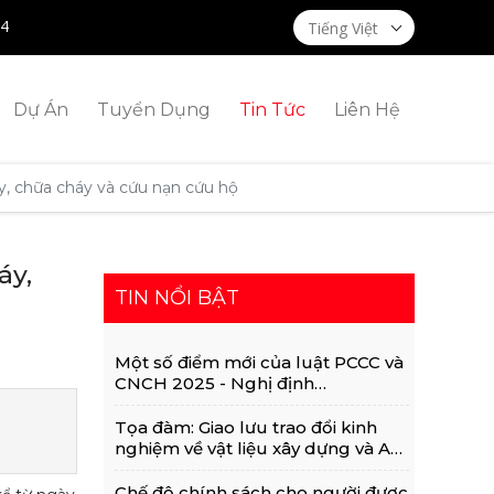
14
Tiếng Việt
Dự Án
Tuyển Dụng
Tin Tức
Liên Hệ
y, chữa cháy và cứu nạn cứu hộ
áy,
TIN NỔI BẬT
Một số điểm mới của luật PCCC và
CNCH 2025 - Nghị định
105/2025/ND-CP VÀ Thông tư
36/2025/TT-BCA
Tọa đàm: Giao lưu trao đổi kinh
nghiệm về vật liệu xây dựng và An
toàn Phòng Cháy Chữa Cháy Cho
Nhà Và Công Trình
Chế độ chính sách cho người được