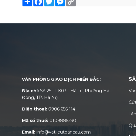
Link
SẢ
VĂN PHÒNG GIAO DỊCH MIỀN BẮC:
Địa chỉ:
Số 25 - LK03 - Hà Trì, Phường Hà
Van
Đông, TP. Hà Nội
Cửa
Điện thoại:
0906 656 114
Tấ
Mã số thuế:
0109885230
Qu
Email:
info@vatlieutoancau.com