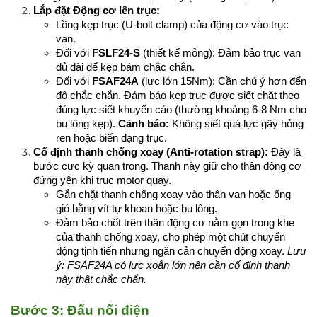
Lắp đặt Động cơ lên trục:
Lồng kẹp trục (U-bolt clamp) của động cơ vào trục 
van.
Đối với 
FSLF24-S
 (thiết kế mỏng): Đảm bảo trục van 
đủ dài để kẹp bám chắc chắn.
Đối với 
FSAF24A
 (lực lớn 15Nm): Cần chú ý hơn đến 
độ chắc chắn. Đảm bảo kẹp trục được siết chặt theo 
đúng lực siết khuyến cáo (thường khoảng 6-8 Nm cho 
bu lông kẹp). 
Cảnh báo:
 Không siết quá lực gây hỏng 
ren hoặc biến dạng trục.
Cố định thanh chống xoay (Anti-rotation strap):
 Đây là 
bước cực kỳ quan trọng. Thanh này giữ cho thân động cơ 
đứng yên khi trục motor quay.
Gắn chặt thanh chống xoay vào thân van hoặc ống 
gió bằng vít tự khoan hoặc bu lông.
Đảm bảo chốt trên thân động cơ nằm gọn trong khe 
của thanh chống xoay, cho phép một chút chuyển 
động tịnh tiến nhưng ngăn cản chuyển động xoay. 
Lưu 
ý: FSAF24A có lực xoắn lớn nên cần cố định thanh 
này thật chắc chắn.
Bước 3: Đấu nối điện