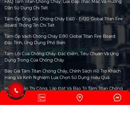
FAQ Tấm Titan Chống Cháy: Giải Đáp Thắc Mắc Và Hướng
Dẫn Sử Dụng Chi Tiết
Tấm Ốp Ống Gió Chống Cháy Ei60 - Ei120 Global Titan Fire
Board: Thông Tin Chi Tiết
Tấm Ốp Vách Chống Cháy Ei90 Global Titan Fire Board:
Đặc Tính, Ứng Dụng Phổ Biến
Tấm Lõi Cửa Chống Cháy: Đặc Điểm, Tiêu Chuẩn Và Ứng
Dụng Trong Cửa Chống Cháy
Báo Giá Tấm Titan Chống Cháy, Chính Sách Hỗ Trợ Khách
Hàng Và Kinh Nghiệm Lựa Chọn Sử Dụng Hiệu Quả
Hướng Dẫn Thi Công, Lắp Đặt Và Bảo Trì Tấm Titan Chống
Cháy Đúng Kỹ Thuật
CHÍNH SÁCH
Tiêu Chuẩn Tấm Titan Chống Cháy Và Xu Hướng Kiểm
Định Mới Nhất 2026
Chính sách bảo mật thông tin
Phân Loại Các Loại Tấm Titan Chống Cháy Trên Thị
Chính Sách Giao Hàng & Vận Chuyển
Trường Việt Nam Hiện Nay