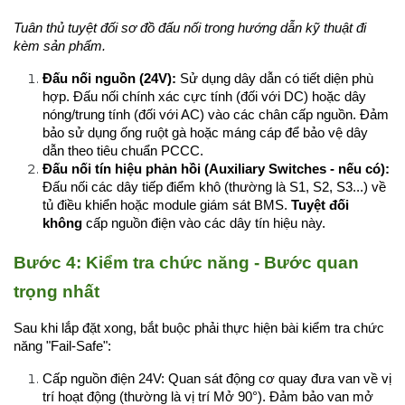
Tuân thủ tuyệt đối sơ đồ đấu nối trong hướng dẫn kỹ thuật đi 
kèm sản phẩm.
Đấu nối nguồn (24V):
 Sử dụng dây dẫn có tiết diện phù 
hợp. Đấu nối chính xác cực tính (đối với DC) hoặc dây 
nóng/trung tính (đối với AC) vào các chân cấp nguồn. Đảm 
bảo sử dụng ống ruột gà hoặc máng cáp để bảo vệ dây 
dẫn theo tiêu chuẩn PCCC.
Đấu nối tín hiệu phản hồi (Auxiliary Switches - nếu có):
Đấu nối các dây tiếp điểm khô (thường là S1, S2, S3...) về 
tủ điều khiển hoặc module giám sát BMS. 
Tuyệt đối 
không
 cấp nguồn điện vào các dây tín hiệu này.
Bước 4: Kiểm tra chức năng - Bước quan 
trọng nhất
Sau khi lắp đặt xong, bắt buộc phải thực hiện bài kiểm tra chức 
năng "Fail-Safe":
Cấp nguồn điện 24V: Quan sát động cơ quay đưa van về vị 
trí hoạt động (thường là vị trí Mở 90°). Đảm bảo van mở 