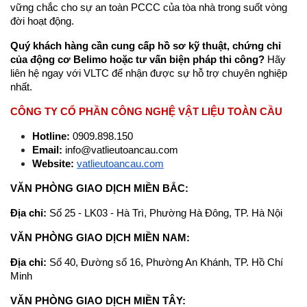
vững chắc cho sự an toàn PCCC của tòa nhà trong suốt vòng 
đời hoạt động.
Quý khách hàng cần cung cấp hồ sơ kỹ thuật, chứng chỉ 
của động cơ Belimo hoặc tư vấn biện pháp thi công?
 Hãy 
liên hệ ngay với VLTC để nhận được sự hỗ trợ chuyên nghiệp 
nhất.
CÔNG TY CỔ PHẦN CÔNG NGHỆ VẬT LIỆU TOÀN CẦU
Hotline:
 0909.898.150
Email:
 info@vatlieutoancau.com
Website:
vatlieutoancau.com
VĂN PHÒNG GIAO DỊCH MIỀN BẮC:
Địa chỉ: 
Số 25 - LK03 - Hà Trì, Phường Hà Đông, TP. Hà Nội
VĂN PHÒNG GIAO DỊCH MIỀN NAM:
Địa chỉ: 
Số 40, Đường số 16, Phường An Khánh, TP. Hồ Chí 
Minh
VĂN PHÒNG GIAO DỊCH MIỀN TÂY: