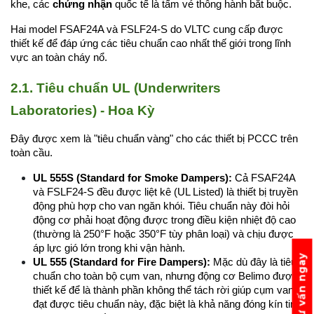
khe, các 
chứng nhận
 quốc tế là tấm vé thông hành bắt buộc.
Hai model FSAF24A và FSLF24-S do VLTC cung cấp được 
thiết kế để đáp ứng các tiêu chuẩn cao nhất thế giới trong lĩnh 
vực an toàn cháy nổ.
2.1. Tiêu chuẩn UL (Underwriters 
Laboratories) - Hoa Kỳ
Đây được xem là "tiêu chuẩn vàng" cho các thiết bị PCCC trên 
toàn cầu.
UL 555S (Standard for Smoke Dampers):
 Cả FSAF24A 
và FSLF24-S đều được liệt kê (UL Listed) là thiết bị truyền 
động phù hợp cho van ngăn khói. Tiêu chuẩn này đòi hỏi 
động cơ phải hoạt động được trong điều kiện nhiệt độ cao 
(thường là 250°F hoặc 350°F tùy phân loại) và chịu được 
áp lực gió lớn trong khi vận hành.
Tư vấn ngay
UL 555 (Standard for Fire Dampers):
 Mặc dù đây là tiêu 
chuẩn cho toàn bộ cụm van, nhưng động cơ Belimo được 
thiết kế để là thành phần không thể tách rời giúp cụm van 
đạt được tiêu chuẩn này, đặc biệt là khả năng đóng kín tin 