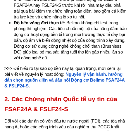
FSAF24A hay FSLF24-S trước khi rời nhà máy đều phải 
trải qua bài kiểm tra chức năng toàn diện, bao gồm cả kiểm 
tra lực kéo và chức năng lò xo tự hồi.
Độ bền vòng đời thực tế:
 Belimo không chỉ test trong 
phòng thí nghiệm. Các tiêu chuẩn nội bộ của hãng đảm bảo 
động cơ hoạt động bền bỉ trong môi trường thực tế đầy bụi 
bẩn, độ ẩm và biến động nhiệt độ của công trình xây dựng. 
Động cơ sử dụng công nghệ không chổi than (Brushless 
DC) giúp loại bỏ ma sát, tăng tuổi thọ lên gấp nhiều lần so 
với công nghệ cũ.
>>>
 Để hiểu rõ tại sao độ bền này lại quan trọng, mời xem lại 
bài viết về nguyên lý hoạt động: 
Nguyên lý vận hành, hướng 
dẫn chọn nguồn điện và đấu nối Động cơ Belimo FSAF24A 
& FSLF24-S
.
2. Các Chứng nhận Quốc tế uy tín của 
FSAF24A & FSLF24-S
Đối với các dự án có vốn đầu tư nước ngoài (FDI), các tòa nhà 
hạng A, hoặc các công trình yêu cầu nghiệm thu PCCC khắt 