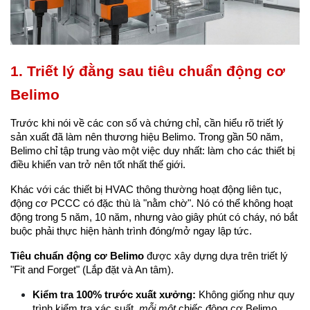
1. Triết lý đằng sau tiêu chuẩn động cơ 
Belimo
Trước khi nói về các con số và chứng chỉ, cần hiểu rõ triết lý 
sản xuất đã làm nên thương hiệu Belimo. Trong gần 50 năm, 
Belimo chỉ tập trung vào một việc duy nhất: làm cho các thiết bị 
điều khiển van trở nên tốt nhất thế giới.
Khác với các thiết bị HVAC thông thường hoạt động liên tục, 
động cơ PCCC có đặc thù là "nằm chờ". Nó có thể không hoạt 
động trong 5 năm, 10 năm, nhưng vào giây phút có cháy, nó bắt 
buộc phải thực hiện hành trình đóng/mở ngay lập tức.
Tiêu chuẩn động cơ Belimo
 được xây dựng dựa trên triết lý 
"Fit and Forget" (Lắp đặt và An tâm).
Kiểm tra 100% trước xuất xưởng:
 Không giống như quy 
trình kiểm tra xác suất, 
mỗi một
 chiếc động cơ Belimo 