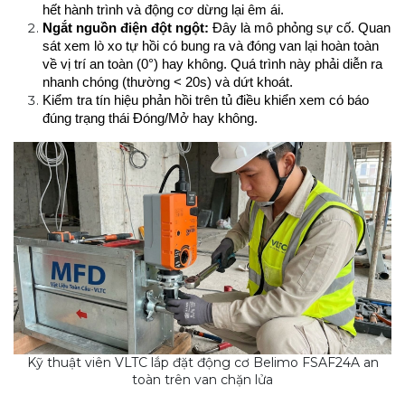
hết hành trình và động cơ dừng lại êm ái.
Ngắt nguồn điện đột ngột:
 Đây là mô phỏng sự cố. Quan 
sát xem lò xo tự hồi có bung ra và đóng van lại hoàn toàn 
về vị trí an toàn (0°) hay không. Quá trình này phải diễn ra 
nhanh chóng (thường < 20s) và dứt khoát.
Kiểm tra tín hiệu phản hồi trên tủ điều khiển xem có báo 
đúng trạng thái Đóng/Mở hay không.
Kỹ thuật viên VLTC lắp đặt động cơ Belimo FSAF24A an
toàn trên van chặn lửa