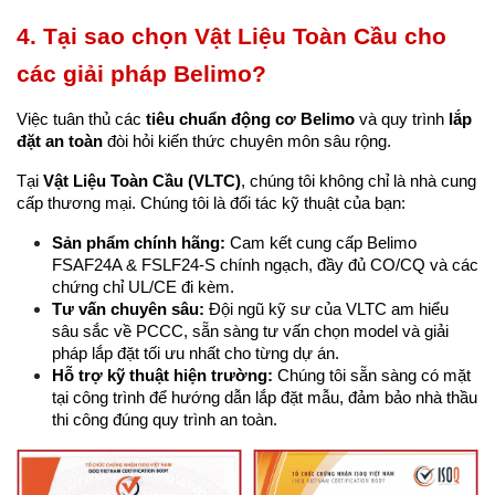
4. Tại sao chọn Vật Liệu Toàn Cầu cho 
các giải pháp Belimo?
Việc tuân thủ các 
tiêu chuẩn động cơ Belimo
 và quy trình 
lắp 
đặt an toàn
 đòi hỏi kiến thức chuyên môn sâu rộng.
Tại 
Vật Liệu Toàn Cầu (VLTC)
, chúng tôi không chỉ là nhà cung 
cấp thương mại. Chúng tôi là đối tác kỹ thuật của bạn:
Sản phẩm chính hãng:
 Cam kết cung cấp Belimo 
FSAF24A & FSLF24-S chính ngạch, đầy đủ CO/CQ và các 
chứng chỉ UL/CE đi kèm.
Tư vấn chuyên sâu:
 Đội ngũ kỹ sư của VLTC am hiểu 
sâu sắc về PCCC, sẵn sàng tư vấn chọn model và giải 
pháp lắp đặt tối ưu nhất cho từng dự án.
Hỗ trợ kỹ thuật hiện trường:
 Chúng tôi sẵn sàng có mặt 
tại công trình để hướng dẫn lắp đặt mẫu, đảm bảo nhà thầu 
thi công đúng quy trình an toàn.