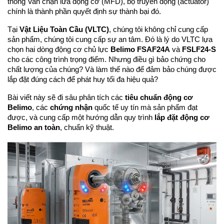
thống Van chặn lửa động cơ (MFD), bộ truyền động (actuator) 
chính là thành phần quyết định sự thành bại đó.
Tại 
Vật Liệu Toàn Cầu (VLTC)
, chúng tôi không chỉ cung cấp 
sản phẩm, chúng tôi cung cấp sự an tâm. Đó là lý do VLTC lựa 
chọn hai dòng động cơ chủ lực 
Belimo FSAF24A
 và 
FSLF24-S
cho các công trình trọng điểm. Nhưng điều gì bảo chứng cho 
chất lượng của chúng? Và làm thế nào để đảm bảo chúng được 
lắp đặt đúng cách để phát huy tối đa hiệu quả?
Bài viết này sẽ đi sâu phân tích các 
tiêu chuẩn động cơ 
Belimo
, các 
chứng nhận
 quốc tế uy tín mà sản phẩm đạt 
được, và cung cấp một hướng dẫn quy trình 
lắp đặt động cơ 
Belimo an toàn
, chuẩn kỹ thuật.