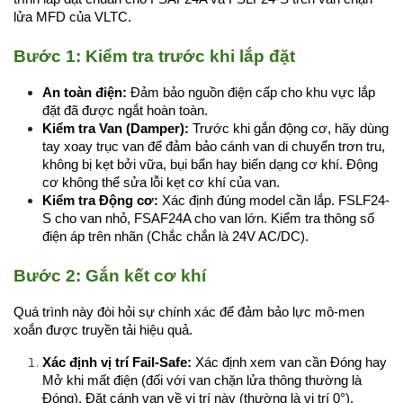
lửa MFD của VLTC.
Bước 1: Kiểm tra trước khi lắp đặt
An toàn điện:
 Đảm bảo nguồn điện cấp cho khu vực lắp 
đặt đã được ngắt hoàn toàn.
Kiểm tra Van (Damper):
 Trước khi gắn động cơ, hãy dùng 
tay xoay trục van để đảm bảo cánh van di chuyển trơn tru, 
không bị kẹt bởi vữa, bụi bẩn hay biến dạng cơ khí. Động 
cơ không thể sửa lỗi kẹt cơ khí của van.
Kiểm tra Động cơ:
 Xác định đúng model cần lắp. FSLF24-
S cho van nhỏ, FSAF24A cho van lớn. Kiểm tra thông số 
điện áp trên nhãn (Chắc chắn là 24V AC/DC).
Bước 2: Gắn kết cơ khí
Quá trình này đòi hỏi sự chính xác để đảm bảo lực mô-men 
xoắn được truyền tải hiệu quả.
Xác định vị trí Fail-Safe:
 Xác định xem van cần Đóng hay 
Mở khi mất điện (đối với van chặn lửa thông thường là 
Đóng). Đặt cánh van về vị trí này (thường là vị trí 0°).